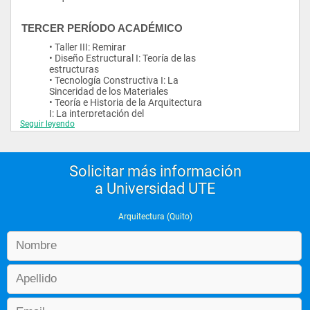
TERCER PERÍODO ACADÉMICO
• Taller III: Remirar
• Diseño Estructural I: Teoría de las
estructuras
• Tecnología Constructiva I: La
Sinceridad de los Materiales
• Teoría e Historia de la Arquitectura
I: La interpretación del
Seguir leyendo
contemporáneo
CUARTO PERÍODO ACADÉMICO
Solicitar más información
• Taller IV: El espacio pensado
a Universidad UTE
• Diseño Estructural II: Análisis
estructural
• Tecnología Constructiva II:
Arquitectura (Quito)
Tectónica y Estereotomía
• Teoría e Historia de la Arquitectura
II: El sosiego del pasado
QUINTO PERÍODO ACADÉMICO
• Taller V: La buena vida
• Teoría del Urbanismo: Derecho a la