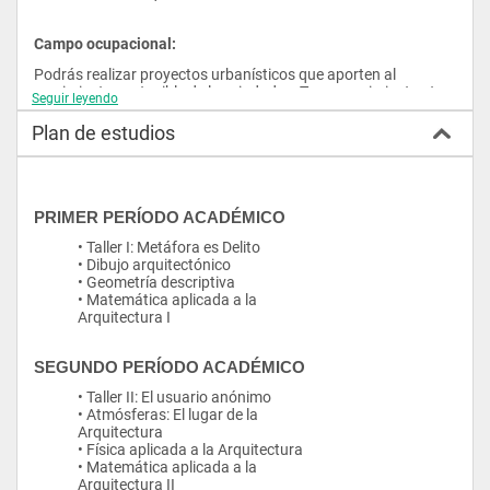
Campo ocupacional:
Podrás realizar proyectos urbanísticos que aporten al 
crecimiento sostenible de las ciudades. Tus conocimientos te 
Seguir leyendo
permitirán asesorar y supervisar obras de construcción, así 
como fiscalizar contratos arquitectónicos. Fomentamos el 
Plan de estudios
emprendimiento como elemento clave para el Arquitecto, lo 
que te permitirá ser tu propio jefe. Gracias a la visión 
internacional de esta carrera, podrás trabajar en cualquier 
despacho de Arquitectura del mundo.
PRIMER PERÍODO ACADÉMICO
• Taller I: Metáfora es Delito
• Dibujo arquitectónico
• Geometría descriptiva
• Matemática aplicada a la
Arquitectura I
SEGUNDO PERÍODO ACADÉMICO
• Taller II: El usuario anónimo
• Atmósferas: El lugar de la
Arquitectura
• Física aplicada a la Arquitectura
• Matemática aplicada a la
Arquitectura II