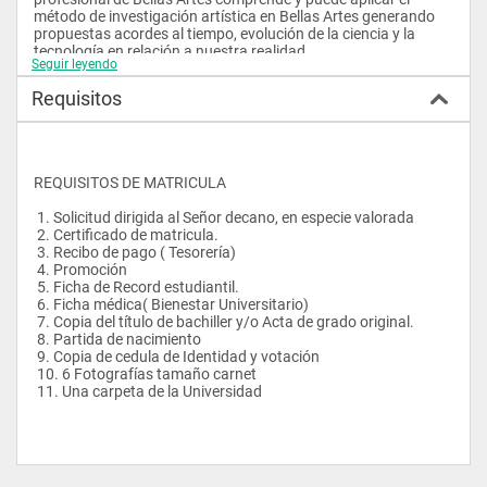
método de investigación artística en Bellas Artes generando 
propuestas acordes al tiempo, evolución de la ciencia y la 
tecnología en relación a nuestra realidad.
Seguir leyendo
 El futuro profesional en la mención de Bellas Artes, tendrá en 
su haber académico - científico, un perfil que le posibilite 
Requisitos
moverse con amplitud en un mundo cada vez más cambiante 
y competitivo
REQUISITOS DE MATRICULA
 1. Solicitud dirigida al Señor decano, en especie valorada
 2. Certificado de matricula.
 3. Recibo de pago ( Tesorería)
 4. Promoción
 5. Ficha de Record estudiantil.
 6. Ficha médica( Bienestar Universitario)
 7. Copia del título de bachiller y/o Acta de grado original.
 8. Partida de nacimiento
 9. Copia de cedula de Identidad y votación
 10. 6 Fotografías tamaño carnet
 11. Una carpeta de la Universidad