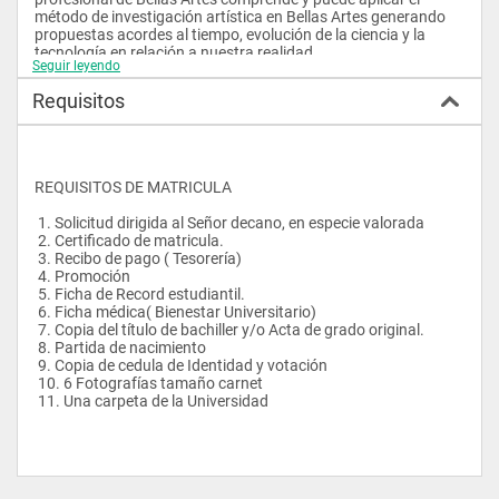
método de investigación artística en Bellas Artes generando 
propuestas acordes al tiempo, evolución de la ciencia y la 
tecnología en relación a nuestra realidad.
Seguir leyendo
 El futuro profesional en la mención de Bellas Artes, tendrá en 
su haber académico - científico, un perfil que le posibilite 
Requisitos
moverse con amplitud en un mundo cada vez más cambiante 
y competitivo
REQUISITOS DE MATRICULA
 1. Solicitud dirigida al Señor decano, en especie valorada
 2. Certificado de matricula.
 3. Recibo de pago ( Tesorería)
 4. Promoción
 5. Ficha de Record estudiantil.
 6. Ficha médica( Bienestar Universitario)
 7. Copia del título de bachiller y/o Acta de grado original.
 8. Partida de nacimiento
 9. Copia de cedula de Identidad y votación
 10. 6 Fotografías tamaño carnet
 11. Una carpeta de la Universidad