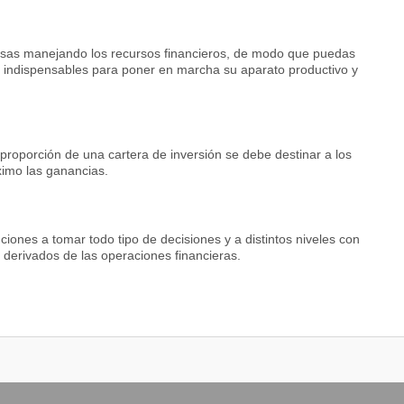
resas manejando los recursos financieros, de modo que puedas
án indispensables para poner en marcha su aparato productivo y
proporción de una cartera de inversión se debe destinar a los
ximo las ganancias.
ciones a tomar todo tipo de decisiones y a distintos niveles con
o derivados de las operaciones financieras.
errelaciones entre los activos y los pasivos circulantes haciendo
 en tiempo y forma con las deudas y obligaciones a cargo.