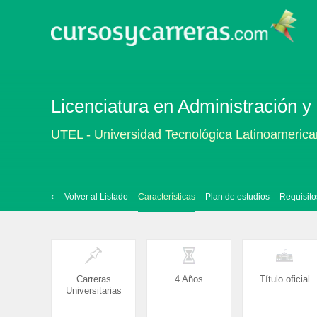
Licenciatura en Administración y
UTEL - Universidad Tecnológica Latinoameric
‹— Volver al Listado
Características
Plan de estudios
Requisito
Carreras
4 Años
Título oficial
Universitarias