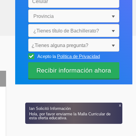
¿Tienes alguna pregunta?
Acepto la
Política de Privacidad
Selecciónala
x
Ian
Solicitó Información
Hola, por favor enviarme la Malla Curricular de
esta oferta educativa.