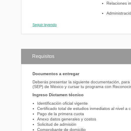
El alumno cursará las materias del área de concentrac
Relaciones in
correspondientes a la especialización de su carrera.
Administraci
Teoría de la 
Seguir leyendo
Principios de
Administraci
Plan de nego
Requisitos
Formulación 
Administrac
Documentos a entregar
Deberás presentar la siguiente documentación, para 
Administraci
(SEP) de México y cursar tu programa con Reconocim
Matemáticas 
Ingreso Dictamen técnico
Introducción 
Identificación oficial vigente
Certificado total de estudios inmediatos al nivel a 
Estadística 
Pago de la primera cuota
Anexo datos generales y costos
Derecho finan
Solicitud de admisión
Comprobante de domicilio