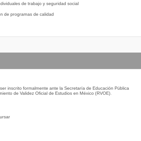
ión de su interés, por lo que deberá elegir 2 salidas profesionales
dividuales de trabajo y seguridad social
 Adicionalmente, deberá cursar 4 materias cocurriculares.
ón de programas de calidad
organización
 administración de procesos
ón de riesgos
cios
y evaluación de proyectos de inversión
ión de PYMES
ser inscrito formalmente ante la Secretaría de Educación Pública
ón de empresas de servicios
iento de Validez Oficial de Estudios en México (RVOE).
financieras
a la información financiera
cursar
para economía
ciero y bursátil