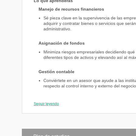
Lo que aprenderás
Manejo de recursos financieros
Sé pieza clave en la supervivencia de las emp
adquirir y contratar bienes o servicios que ser
administrativo.
Asignación de fondos
Minimiza riesgos empresariales decidiendo qué 
diferentes tipos de activos y elevando así al má
Gestión contable
Conviértete en un asesor que ayude a las institu
respecto al control interno y externo del negoci
Administración del capital
Seguir leyendo
Vuélvete un experto en la comprensión de las int
frente a las actividades operativas, cumpliendo
Dónde podrás trabajar