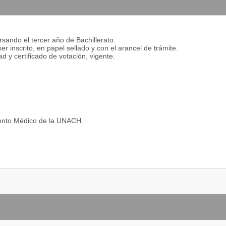
 más amplio con verdadera ética y no se circunscribe a la simple
n el medio ambiente y protejan la ecología, especialmente del
l, para todos poder vivir mejor.
ursando el tercer año de Bachillerato.
ser inscrito, en papel sellado y con el arancel de trámite.
 y certificado de votación, vigente.
asignatura de Matemática y sus derivadas.
ento Médico de la UNACH.