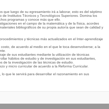
s que luego de su egresamiento irá a laborar, esto es del séptimo
mo de Institutos Técnicos y Tecnológicos Superiores. Domina los
ichos programas y conoce más que ello.
stigaciones en el campo de la matemática y de la física, acordes
teriales bibliográficos de su propia autoría que sean de calidad y
procedimientos y técnicas más actualizados en el Inter-aprendizaje
 costo, de acuerdo al medio en el que le toca desenvolverse; a la
nte.
je de sus estudiantes mediante la utilización de técnicas
ollar hábitos de estudio y de investigación en sus estudiantes,
de la investigación de las técnicas de estudio.
ezo y micro curricular de acuerdo a la Reforma Curricular.
lo que le servirá para desarrollar el razonamiento en sus
tes creativos.
e aprenden, que consultan, que investigan, que razonan y que
 cumplir su labor con el más alto principio de justicia y equidad;
es aprovechando de cualquier circunstancia, que sabe estimularlos
do.
render y ayudar a resolver situaciones difíciles económicas y de