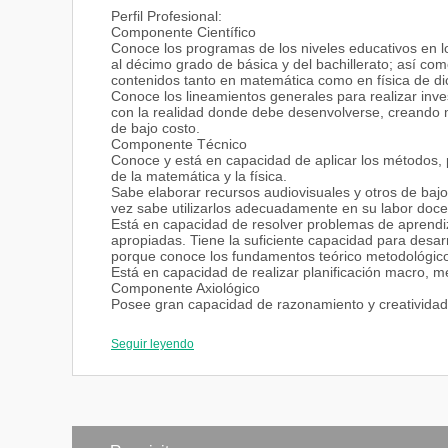
Perfil Profesional:
Componente Científico
Conoce los programas de los niveles educativos en lo
al décimo grado de básica y del bachillerato; así co
contenidos tanto en matemática como en física de d
Conoce los lineamientos generales para realizar inve
con la realidad donde debe desenvolverse, creando ma
de bajo costo.
Componente Técnico
Conoce y está en capacidad de aplicar los métodos, 
de la matemática y la física.
Sabe elaborar recursos audiovisuales y otros de bajo
vez sabe utilizarlos adecuadamente en su labor doce
Está en capacidad de resolver problemas de aprendiza
apropiadas. Tiene la suficiente capacidad para desarr
porque conoce los fundamentos teórico metodológicos 
Está en capacidad de realizar planificación macro, m
Componente Axiológico
Posee gran capacidad de razonamiento y creatividad, 
estudiantes; y a la vez, tratará de conseguir estudian
Posee gran habilidad para conseguir estudiantes qu
Seguir leyendo
crean.
Un profesional con altos valores éticos y morales para
pero, que no sólo lo pregona sino que lo practica.
Un profesional capaz para estimular a sus estudiant
en público y hacerles notar sus deficiencias en priva
Un profesional con un alto sentido humano para comp