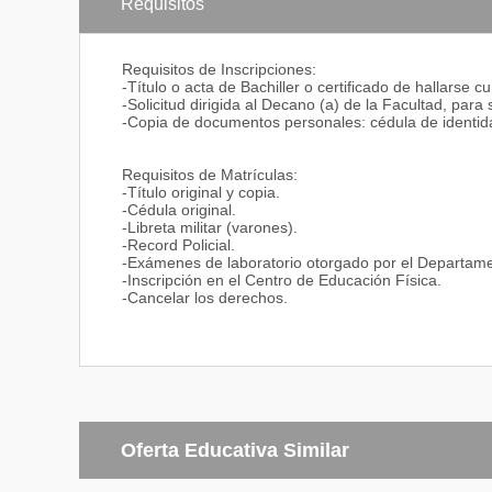
otra índole.
Requisitos
Un profesional que aplica la evaluación en el sentido
medición, para mejorar el proceso.
Un profesional que se preocupa para que todos cuide
Requisitos de Inscripciones:
entorno donde se desenvuelve su actividad ocupaciona
-Título o acta de Bachiller o certificado de hallarse c
-Solicitud dirigida al Decano (a) de la Facultad, para 
-Copia de documentos personales: cédula de identidad
Campo Ocupacional:
-Docencia en Educación Básica y Bachillerato en la 
-Directivo de Instituciones Educativas.
Requisitos de Matrículas:
- Investigador en el área de las Ciencias Exactas.
-Título original y copia.
-Cédula original.
-Libreta militar (varones).
-Record Policial.
-Exámenes de laboratorio otorgado por el Departam
-Inscripción en el Centro de Educación Física.
-Cancelar los derechos.
Oferta Educativa Similar