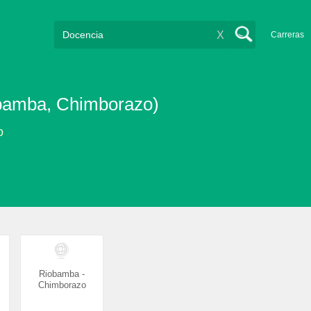
X
Carreras
obamba, Chimborazo)
o
Riobamba -
Chimborazo