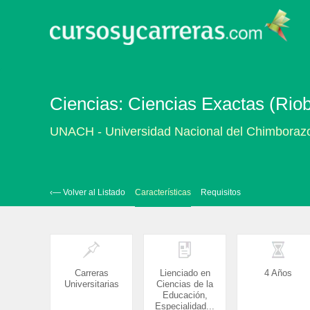
Ciencias: Ciencias Exactas (Ri
UNACH - Universidad Nacional del Chimboraz
‹— Volver al Listado
Características
Requisitos
Carreras
Lienciado en
4 Años
Universitarias
Ciencias de la
Educación,
Especialidad...