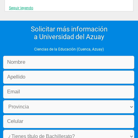
Seguir leyendo
1 materias
 Nivel 5
Solicitar más información
 Educación potencializadora
a Universidad del Azuay
1 materias
Ciencias de la Educación (Cuenca, Azuay)
 Nivel 6
 Diseño y evaluación curricular
1 materias
 Nivel 7
 Investigación educativa
1 materias
 Nivel 8