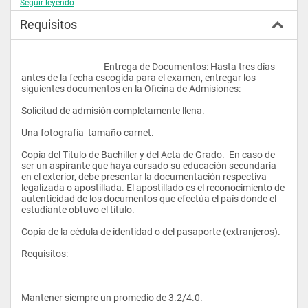
Seguir leyendo
conocimientos académicos y fomentaremos el desarrollo de 
destrezas en expresión oral y escrita, pensamiento y análisis 
Requisitos
crítico, resolución creativa de problemas e investigación 
independiente. Formamos individuos globales, por lo que junto 
a los cursos de tu carrera obtendrás una sólida base en 
cultura general y artes a través de cursos de Colegio General, 
					Entrega de Documentos: Hasta tres días 
cursos optativos o de subespecialización. 
antes de la fecha escogida para el examen, entregar los 
siguientes documentos en la Oficina de Admisiones: 
Solicitud de admisión completamente llena. 
Colegio Académico y Especialización: Al ingresar a la USFQ, 
debes indicar el Colegio Académico al que deseas pertenecer. 
Una fotografía  tamaño carnet. 
Al principio del segundo año debes declarar tu carrera (= 
especialización) con tu tutor durante la semana de registro. 
Copia del Título de Bachiller y del Acta de Grado.  En caso de 
Puedes cambiar tu colegio o especialización en la oficina del 
ser un aspirante que haya cursado su educación secundaria 
Registrador. Recuerda que un cambio de especialización 
en el exterior, debe presentar la documentación respectiva 
puede representar un mayor número de cursos y, en ciertas 
legalizada o apostillada. El apostillado es el reconocimiento de 
carreras, un costo adicional. 
autenticidad de los documentos que efectúa el país donde el 
estudiante obtuvo el título.
Copia de la cédula de identidad o del pasaporte (extranjeros).
Doble Especialización: Puedes optar por una combinación de 
hasta dos carreras. Para esto debes obtener la autorización 
Requisitos: 
de los decanos respectivos, notificar al Registrador y anunciar 
tu doble especialización antes de graduarte (más información 
en la Oficina de Registro, G104). 
Mantener siempre un promedio de 3.2/4.0. 