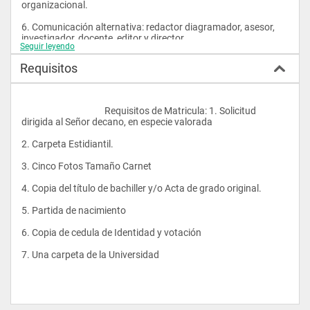
organizacional.
6. Comunicación alternativa: redactor diagramador, asesor, 
investigador, docente, editor y director.
Seguir leyendo
7. En el campo de la investigación: podría adelantar 
Requisitos
propuestas y desarrollar proyectos que incidan en el orden 
socio-comunicacional de acuerdo con los énfasis propios del 
plan de estudio.
					Requisitos de Matricula: 1. Solicitud 
8. Generador de su propia empresa periodística, comunicador 
dirigida al Señor decano, en especie valorada
empresarial, investigador, asesor y docente.
2. Carpeta Estidiantil.
Perfil profesional
3. Cinco Fotos Tamaño Carnet
El estudiante de la carrera de comunicación social al culminar 
su proceso formativo tendrá competencias para:
4. Copia del título de bachiller y/o Acta de grado original.
1. Proyectar, realizar y evaluar mensajes efectivos, que con 
5. Partida de nacimiento
creatividad planteen la transformación de acuerdo a los 
diferentes contextos de la comunicación.
6. Copia de cedula de Identidad y votación
2. Utilizar, lenguajes, tecnologías, instrumentos y demás 
7. Una carpeta de la Universidad
recursos requeridos por el ser humano.
3. Recopilar, administrar, utilizar y suministrar información, 
considerando el contexto de la sociedad a nivel nacional e 
internacional