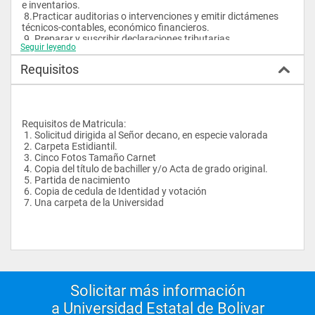
e inventarios.
 8.Practicar auditorias o intervenciones y emitir dictámenes 
técnicos-contables, económico financieros.
 9. Preparar y suscribir declaraciones tributarias.
Seguir leyendo
 10. Realizar peritazgos, revisiones, fiscalizaciones, análisis y 
pruebas contables.
Requisitos
 11. Entre otras.
 PERFIL DE LA CARRERA
 El Ingenier@ en Contabilidad y Auditoria, graduad@ de la 
Requisitos de Matricula:
Facultad de Ciencias Administrativas de la Universidad Estatal 
 1. Solicitud dirigida al Señor decano, en especie valorada
de Bolívar tendrá competencias:
 2. Carpeta Estidiantil.
 3. Cinco Fotos Tamaño Carnet
 1.Sólida formación teórico-práctica en gestión financiera, 
 4. Copia del título de bachiller y/o Acta de grado original.
apoyado por sistemas de información gerencial, así como una 
 5. Partida de nacimiento
actitud ajustada a la moral y ética.
 6. Copia de cedula de Identidad y votación
 2.Formación de un espíritu emprendedor
 7. Una carpeta de la Universidad
 3.Planificar las finanzas de las organizaciones del sector 
público y privado
 4.Compromiso de comprobar la veracidad de los 
conocimientos técnicos y actuales
 5.Vocación para el atrabajo y la investigación
 6.Demostrar responsabilidad de la información contable-
financiera y cumplir con responsabilidad el ejercicio 
profesional
Solicitar más información
 7.AFormar juicios de valor al revisar el proceso contable y 
a Universidad Estatal de Bolivar
administrativo que encaminen a la solución de los problemas y 