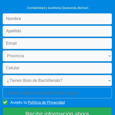
el cumplimiento oportuno de la información financiera y de los 
compromisos tributarios
Contabilidad y Auditoría (Guaranda, Bolívar)
 8.Capacidad para diseñar un sistema que permita controlar 
todo el proceso de obtención y aplicación de recursos para 
llegar a la elaboración de Estados Financieros
 9.Evaluar los sistemas contables y de control interno
 10.Sugerir y fundamentar las decisiones financieras, en todo 
tipo de unidades económicas dedicadas a producir bienes o 
servicios, realizando funciones de asesoría, consultoría 
externa o interna, de planificación, etc.
 11.Controlar que la empresa trabaje con un nivel de riesgo 
aceptable a fin de garantizar la supervivencia y su expansión 
equilibrada
 12. Guiar a nivel directivo en la forma de decisiones de 
inversión y de financiamiento para alcanzar dentro de la 
organización la optimización de rentabilidad, riesgo, liquidez, 
coste, seguridad y plazo
 13. Poseer amplio conocimiento de la legislación ecuatoriana.
 14. Elaborar presupuestos sobre la base de datos históricos y 
capacidad productiva de la organización.
 15. Entre otras
¿Tienes alguna pregunta? Selecciónala
Acepto la
Política de Privacidad