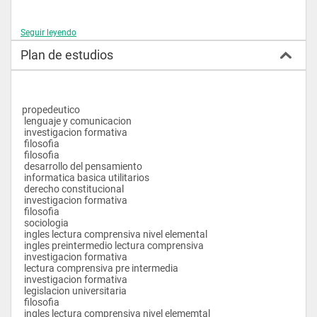
Seguir leyendo
Plan de estudios
 Laboratorios   
 > 60 aulas climatizadas e implementadas con proyectores y 
propedeutico 
computadores 
 lenguaje y comunicacion
 > Biblioteca 
 investigacion formativa
 > Laboratorio de Computación 
 filosofia
 > Laboratorios de Computación 
 filosofia
 > Sala de Incabudarora de Empresas 
 desarrollo del pensamiento
 > Sala de Seminarios-Proyección  
 informatica basica utilitarios
 derecho constitucional
 investigacion formativa
 Misión y Visión   
 filosofia
 sociologia
 ingles lectura comprensiva nivel elemental
 Misión: 
 ingles preintermedio lectura comprensiva
 Formar profesionales íntegros con excelencia académica, 
 investigacion formativa
humanística, intelectual, valores éticos y morales, aplicando 
 lectura comprensiva pre intermedia
conceptualización científico, tecnológico e investigativo en el 
 investigacion formativa
ámbito de su competencia.
 legislacion universitaria
 filosofia
 Visión: 
 ingles lectura comprensiva nivel elememtal