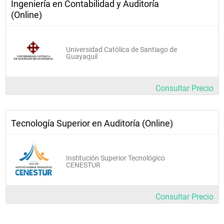
Ingeniería en Contabilidad y Auditoría
 Auditor de Empresas Públicas y Privadas 
 Contador y auditor independiente 
(Online)
 Asesor en Auditorías ambientales 
 Asesor en Auditorias de Sistemas 
 Asesor en  Auditoria Tributaria 
 Dictar charlas o seminario 
Universidad Católica de Santiago de
Guayaquil
Consultar Precio
Tecnología Superior en Auditoría (Online)
Institución Superior Tecnológico
CENESTUR
Consultar Precio