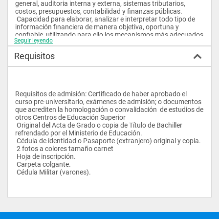
general, auditoria interna y externa, sistemas tributarios, 
costos, presupuestos, contabilidad y finanzas públicas. 
 Capacidad para elaborar, analizar e interpretar todo tipo de 
información financiera de manera objetiva, oportuna y 
confiable, utilizando para ello los mecanismos más adecuados 
Seguir leyendo
y manteniendo siempre, durante el desempeño de sus 
funciones, un estricto apego a la ética profesional y una 
Requisitos
actitud dispuesta a la actualización profesional, de tal forma 
que las decisiones que tome en el ejercicio de su profesión 
estén basadas en los principios de calidad, productividad, 
competitividad y los valores más trascendentales del ser 
humano.
Requisitos de admisión: Certificado de haber aprobado el 
curso pre-universitario, exámenes de admisión; o documentos 
 OBJETIVOS ESPECÍFICOS  
que acrediten la homologación o convalidación  de estudios de 
otros Centros de Educación Superior 
 Formar profesionales que sean generados del cambio en el 
 Original del Acta de Grado o copia de Título de Bachiller 
país, demostrando responsabilidad, honestidad y ética 
refrendado por el Ministerio de Educación. 
profesional. 
 Cédula de identidad o Pasaporte (extranjero) original y copia. 
 Crear profesionales con espíritu de liderazgo, mentalidad de 
 2 fotos a colores tamaño carnet 
ejecutivo y pensamiento crítico y creativo, capaces de 
 Hoja de inscripción. 
desarrollar su propia empresa, generando plazas de trabajo a 
 Carpeta colgante. 
los más necesitados.  
 Cédula Militar (varones).
 Preparar profesionales con conocimiento, habilidades, valores 
y ética en las áreas contables, tributarias y de auditoria, 
capaces de adaptarse al entorno cambiante, como es la 
globalización. 
 Formar personas que comprendan y apliquen con 
profesionalismo los principios y normas de contabilidad y 