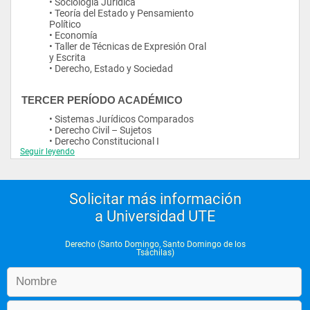
• Sociología Jurídica
• Teoría del Estado y Pensamiento
Político
• Economía
• Taller de Técnicas de Expresión Oral
y Escrita
• Derecho, Estado y Sociedad
TERCER PERÍODO ACADÉMICO
• Sistemas Jurídicos Comparados
• Derecho Civil – Sujetos
• Derecho Constitucional I
Seguir leyendo
• Derechos Humanos
• Taller de Informática Aplicadas al
Derecho
• Estado y Derecho de las Personas I
Solicitar más información
a Universidad UTE
CUARTO PERÍODO ACADÉMICO
• Derecho de Familia y Género
Derecho (Santo Domingo, Santo Domingo de los
• Derecho Civil - Objetos - Derechos
Tsáchilas)
Reales y Sucesiones
• Derecho Constitucional II
• Derecho Administrativo
• Interpretación Jurídica
• Estado y Derecho de las Personas II