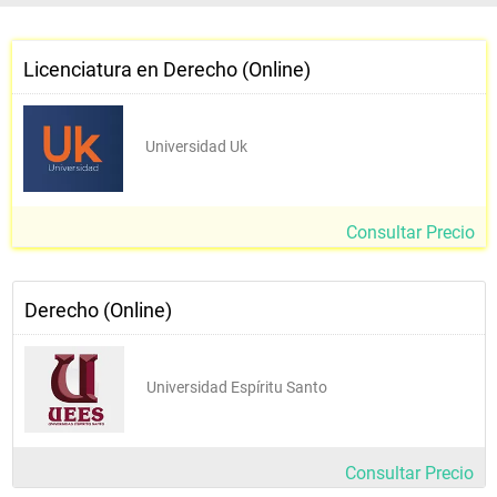
• Derecho Internacional Público y
Comunitario
• Taller de Métodos Alternativos de
Licenciatura en Derecho (Online)
Solución de Conflictos
• Clínica Jurídica 1 (Asesoría jurídica)
• Metodología de la Investigación
Universidad Uk
OCTAVO PERÍODO ACADÉMICO
• Derecho Ambiental
• Derechos Intelectuales y Gestión del
Conocimiento
Consultar Precio
• Derecho de Competencia
• Clínica Jurídica II (Asesoría jurídica)
• Taller de Técnica Legislativa y
Regulación
Derecho (Online)
• Trabajo de Titulación I
NOVENO PERÍODO ACADÉMICO
Universidad Espíritu Santo
• Derecho Digital
• Ejercicio Profesional Responsable
• Clínica Jurídica III (Litigio)
• Trabajo de Titulación II
Consultar Precio