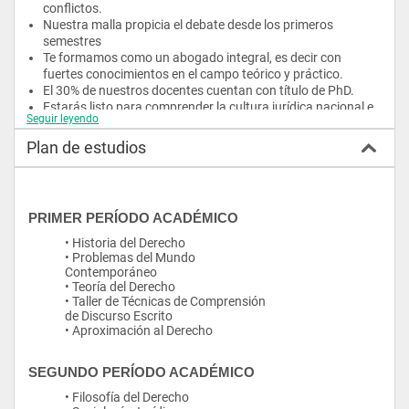
conflictos.
Nuestra malla propicia el debate desde los primeros 
semestres
Te formamos como un abogado integral, es decir con 
fuertes conocimientos en el campo teórico y práctico.
El 30% de nuestros docentes cuentan con título de PhD.
Estarás listo para comprender la cultura jurídica nacional e 
Seguir leyendo
internacional.
Plan de estudios
Campo Ocupacional:
Tu preparación te permitirá desempeñarte como abogado en 
libre ejercicio, juez, fiscal, defensor público, asesor para la 
prevención y solución de conflictos jurídicos, consultor en 
PRIMER PERÍODO ACADÉMICO
distintas organizaciones públicas o en despachos de 
abogados. Además, estarás capacitado para brindar asesoría 
• Historia del Derecho
especializada en las diversas áreas del Derecho.
• Problemas del Mundo
Contemporáneo
• Teoría del Derecho
• Taller de Técnicas de Comprensión
de Discurso Escrito
• Aproximación al Derecho
SEGUNDO PERÍODO ACADÉMICO
• Filosofía del Derecho