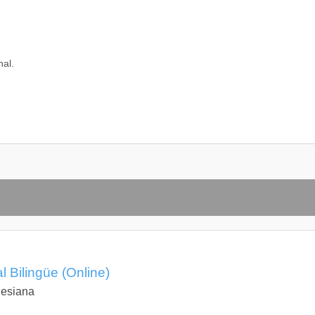
nal.
l Bilingüe (Online)
lesiana