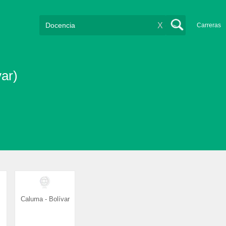
X
Carreras
ar)
Caluma - Bolívar