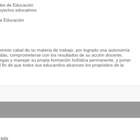
ales de Educación
royectos educativos
la Educación
dominio cabal de su materia de trabajo, por logrado una autonomía
madas, comprometerse con los resultados de su acción docente,
legas y manejar su propia formación holística permanente, y poner
el fin de que todos sus educandos alcancen los propósitos de la
orada