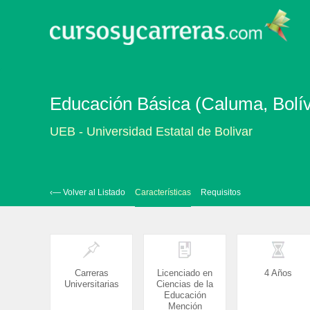
Educación Básica (Caluma, Bolív
UEB - Universidad Estatal de Bolivar
‹— Volver al Listado
Características
Requisitos
Carreras
Licenciado en
4 Años
Universitarias
Ciencias de la
Educación
Mención