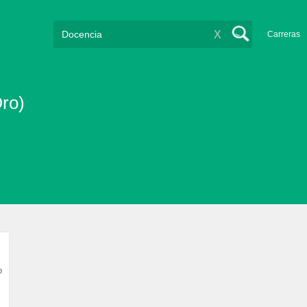
X
Carreras
ro)
o