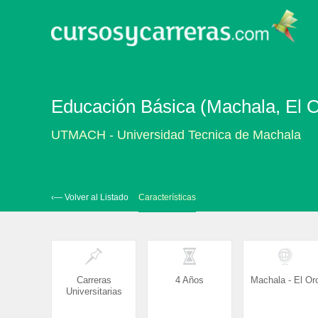
Educación Básica (Machala, El O
UTMACH - Universidad Tecnica de Machala
‹— Volver al Listado
Características
Carreras
4 Años
Machala - El Or
Universitarias