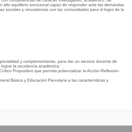
es con competencias de carácter investigativo, académico, de
on alto equilibrio emocional capaz de responder ante las demandas
tas sociales y vinculatorias con las comunidades para el logro de la
pecialidad y complementarias, para dar un servicio docente de
e lograr la excelencia académica.
rítico Propositivo que permita potencializar la Acción-Reflexión-
eral Básica y Educación Parvularia a las características y