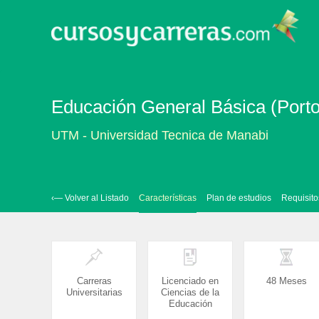
Educación General Básica (Porto
UTM - Universidad Tecnica de Manabi
‹— Volver al Listado
Características
Plan de estudios
Requisito
Carreras
Licenciado en
48 Meses
Universitarias
Ciencias de la
Educación