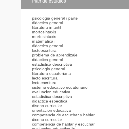
Plan de estudios
La carrera de de Educación General Básica busca fo
conocimiento científico y práctico, mediante el mane
psicologia general i parte
desarrolle las siguientes capacidades, cualidades y ca
didactica general
literatura infantil
Capacidades Intelectuales:
morfosintaxis
> Capacidad de investigación.
morfosintaxis
> Capacidad de reflexión.
matematica i
> Comprometido con su rol de mediador.
didactica general
> Capacidad de objetividad.
lectoescritura
> Capacidad creativa.
problema de aprendizaje
> Capacidad pro- activa.
didactica general
> Capacidad de cambio.
estadistica descriptiva
> Capacidad crítica y de confrontación.
psicologia general
literatura ecuatoriana
Capacidades Profesionales:
lecto escritura
> Guía en la construcción de aprendizaje.
lectoescritura
> Diseñador del micro curriculum.
sistema educativo ecuatoriano
> Evaluador de procesos.
evaluacion educativa
estadistica descriptiva
Capacidades Afectivas:
didactica especifica
> Capacidad de escuchar.
diseno curricular
> Capacidad empática.
orientacion educativa
> Capacidad para superar conflictos personales y soc
competencia de escuchar y hablar
> Capacidad de respuesta afectiva.
diseno curricular
> Capacidad de consistencia.
competencia de hablar y escuchar
> Capacidad de relacionarse con otros.
evaluacion educativa iip