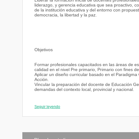
Liderar la formación inicial de docentes profesional
liderazgo, y gerencia educativa que sea proactivo, c
de la institución educativa y del entorno con propues
democracia, la libertad y la paz.
Objetivos
Formar profesionales capacitados en las áreas de es
calidad en el nivel Pre primario, Primario con fines d
Aplicar un diseño curricular basado en el Paradigma C
Acción.
Vincular la preparación del docente de Educación Gen
demandas del contexto local, provincial y nacional.
Seguir leyendo
Perfil de Formación Social y Profesional