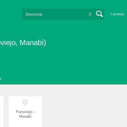
X
Carreras
viejo, Manabí)
s
Portoviejo -
Manabí