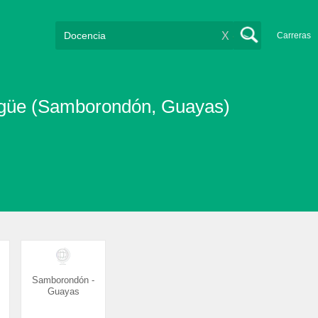
X
Carreras
ilingüe (Samborondón, Guayas)
Samborondón -
Guayas