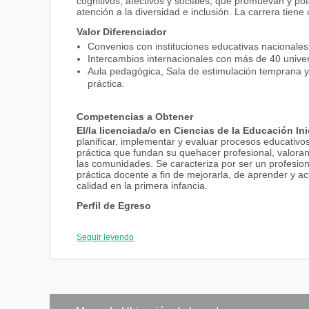
cognitivos, afectivos y sociales, que promuevan y po
atención a la diversidad e inclusión. La carrera tiene
Valor Diferenciador
Convenios con instituciones educativas nacionales 
Intercambios internacionales con más de 40 unive
Aula pedagógica, Sala de estimulación temprana y 
práctica.
Competencias a Obtener
El/la licenciada/o en Ciencias de la Educación Ini
planificar, implementar y evaluar procesos educativo
práctica que fundan su quehacer profesional, valorand
las comunidades. Se caracteriza por ser un profesiona
práctica docente a fin de mejorarla, de aprender y
calidad en la primera infancia.
Perfil de Egreso
Asume un rol protagónico de líder del proceso edu
enseñanza aprendizaje innovadoras, lúdicas y crea
Seguir leyendo
Diseña y selecciona recursos didácticos para faci
de edad.
Diseña y toma medidas efectivas ante las necesida
aspectos cognitivos, físicos y socio-afectivos.
Planifica con base en el currículo los procesos de
necesidades de los niños para organizar las activi