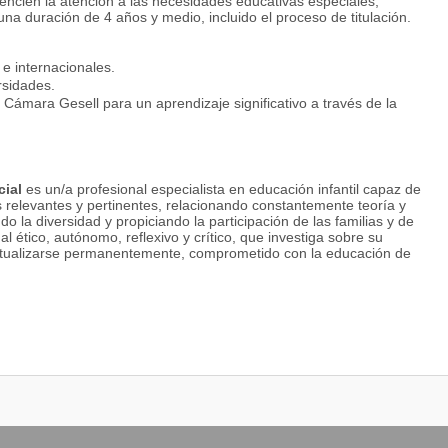
tencien la atención a las necesidades educativas especiales,
 una duración de 4 años y medio, incluido el proceso de titulación.
e internacionales.
rsidades.
Cámara Gesell para un aprendizaje significativo a través de la
cial
es un/a profesional especialista en educación infantil capaz de
s relevantes y pertinentes, relacionando constantemente teoría y
o la diversidad y propiciando la participación de las familias y de
l ético, autónomo, reflexivo y crítico, que investiga sobre su
 actualizarse permanentemente, comprometido con la educación de
cativo y su contexto. Diseña e implementa estrategias de
tivas.
litar los procesos de enseñanza aprendizaje de acuerdo con el grupo
des específicas del niño en el proceso educativo considerando los
 enseñanza- aprendizaje en función de intereses, potencialidades y
dades dentro de la jornada diaria.