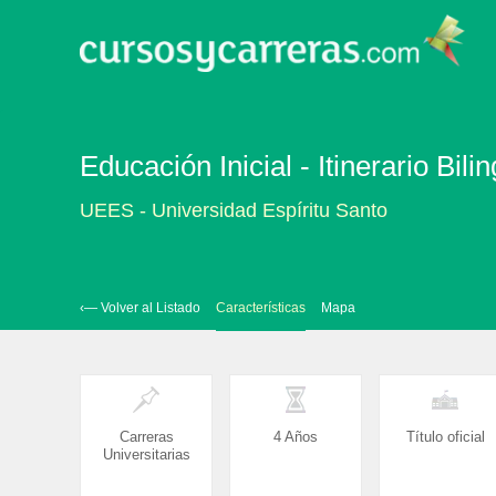
Educación Inicial - Itinerario B
UEES - Universidad Espíritu Santo
‹— Volver al Listado
Características
Mapa
Carreras
4 Años
Título oficial
Universitarias