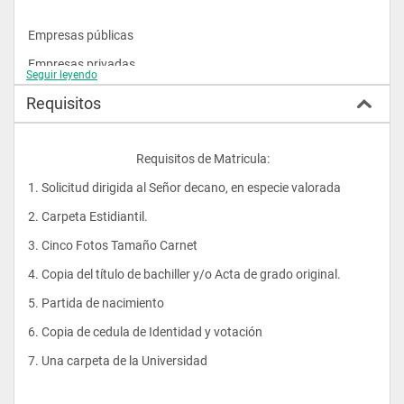
Empresas públicas 
Empresas privadas. 
Seguir leyendo
Empresas mixtas 
Requisitos
Empresas nacionales e internacionales 
Empresas Financieras 
					Requisitos de Matricula:
Consorcios Jurídicos 
1. Solicitud dirigida al Señor decano, en especie valorada
Consorcios Médicos 
2. Carpeta Estidiantil.
Casas de Cambio 
3. Cinco Fotos Tamaño Carnet
Bancos 
4. Copia del título de bachiller y/o Acta de grado original.
Embajadas 
5. Partida de nacimiento
Ministerios 
6. Copia de cedula de Identidad y votación
Fabricas 
7. Una carpeta de la Universidad
Entre otras 