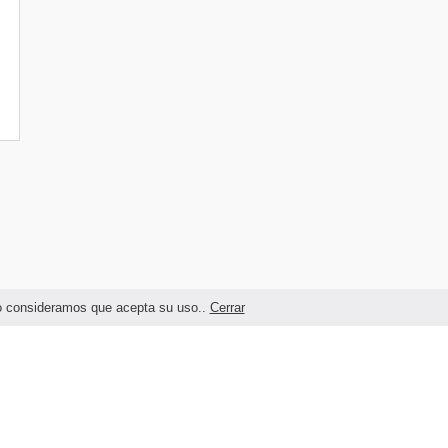
ndo consideramos que acepta su uso..
Cerrar
Términos legales y Condiciones de Uso