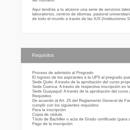
ser humano.
Aquí tendrás a tu alcance una serie de servicios tale
laboratorios, centros de idiomas, pastoral universita
de todo el mundo a través de las IUS (Instituciones 
Requisitos
Proceso de admisión al Pregrado
El ingreso de los aspirantes a la UPS al pregrado pue
Sede Quito: A través de la aprobación del curso pro
Sede Cuenca: A través de respectiva inscripción en la
Sede Guayaquil: A través de la aprobación del curs
Requisitos
De acuerdo al Art. 25 del Reglamento General de Fac
cumplir con los siguientes requisitos:
Para la inscripción
Copia de cédula.
Título de Bachiller o acta de Grado certificado (para
Pago de la inscripción.