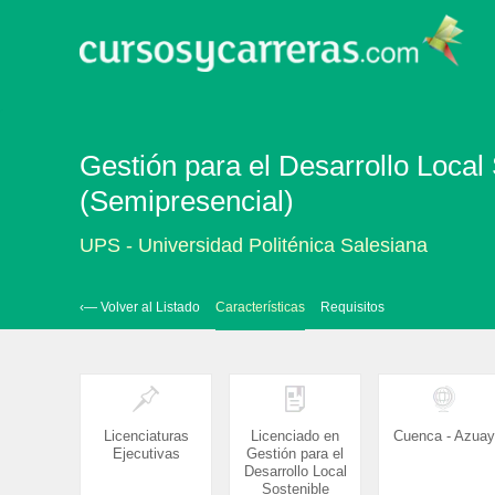
Gestión para el Desarrollo Local
(Semipresencial)
UPS - Universidad Politénica Salesiana
‹— Volver al Listado
Características
Requisitos
Licenciaturas
Licenciado en
Cuenca - Azuay
Ejecutivas
Gestión para el
Desarrollo Local
Sostenible