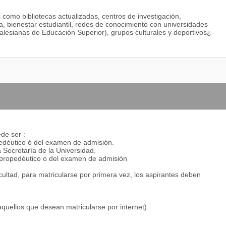
s como bibliotecas actualizadas, centros de investigación,
ria, bienestar estudiantil, redes de conocimiento con universidades
Salesianas de Educación Superior), grupos culturales y deportivos¿
de ser :
pedéutico ó del examen de admisión.
 Secretaría de la Universidad.
o propedéutico o del examen de admisión
ultad, para matricularse por primera vez, los aspirantes deben
 aquellos que desean matricularse por internet).