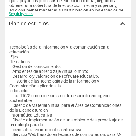
que apoyan los procesos de educación formal, llegando a 
obtener una cobertura de la educación media y superior y, 
adicionalmente mantener su participación en los espacios de 
Seguir leyendo
reflexión relacionados con el tema tanto a nivel nacional y en 
lo posible a nivel internacional.
Plan de estudios
 OBJETIVOS DEL PROGRAMA DE LÍNEAS DE INVESTIGACIÓN 
Y DESARROLLO EN INFORMÁTICA
 EDUCATIVA
 5.1 General
Tecnologías de la información y la comunicación en la 
 Promover en los profesionales en proceso de formación de la 
educación
Licenciatura en Informática Educativa una
 Ejes
 formación sólida en las áreas humanística, pedagógica, 
 Temáticos
tecnológica e informática, articulada con las
 · Gestión del conocimiento.
 políticas educativas y necesidades socio-culturales de las 
 · Ambientes de aprendizaje virtual o mixto.
comunidades educativas para que desde su
 · Desarrollo y valoración de software educativo.
 disciplina aporte al desarrollo social.
 · Historia de las Tecnologías de la Información y 
 5.2 Específicos:
Comunicación aplicada a la
 5.2.1. Procurar la formación holística y autónoma de los 
 educación.
estudiantes para:
 · Las TIC`S como mecanismo de desarrollo endógeno 
 · Promover el desarrollo equilibrado de las capacidades 
sustentable.
individuales mediante la investigación
 · Diseño de Material Virtual para el Área de Comunicaciones 
 científica de avanzada, el acceso al conocimiento científico, el 
de la Licenciatura en
desenvolvimiento cultural, ético y
 Informática Educativa.
 económico, la cultura ciudadana y el fortalecimiento de las 
 · Diseño e implementación de un ambiente de aprendizaje de 
aptitudes para la solución de los
tecnología para la
 problemas y conflictos, según las necesidades del entorno 
 Licenciatura en informática educativa.
articuladas al contexto local, provincial,
 · Servicio Web Basado en técnicas de computación, para M-