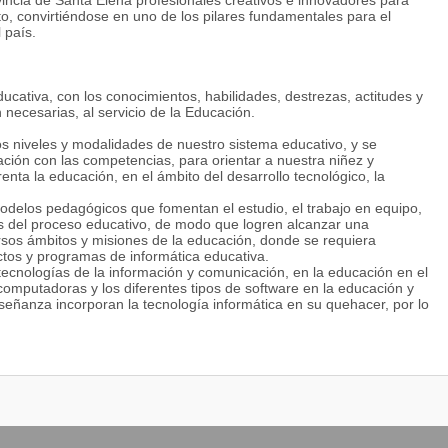
vincia de Santa Elena profesionales creativos e innovadores para
to, convirtiéndose en uno de los pilares fundamentales para el
 país.
ucativa, con los conocimientos, habilidades, destrezas, actitudes y
 necesarias, al servicio de la Educación.
os niveles y modalidades de nuestro sistema educativo, y se
ación con las competencias, para orientar a nuestra niñez y
enta la educación, en el ámbito del desarrollo tecnológico, la
delos pedagógicos que fomentan el estudio, el trabajo en equipo,
ores del proceso educativo, de modo que logren alcanzar una
sos ámbitos y misiones de la educación, donde se requiera
ctos y programas de informática educativa.
 tecnologías de la información y comunicación, en la educación en el
computadoras y los diferentes tipos de software en la educación y
ñanza incorporan la tecnología informática en su quehacer, por lo
mo articular de la mejor manera posible el recurso de la tecnología
mpeñarán su profesión a nivel nacional o local como: Profesores de
dia, Postmedia y Superior, Evaluadores de Software Educativo,
sesores de Servicios de Soporte Técnico de Informática y
 de Informática.