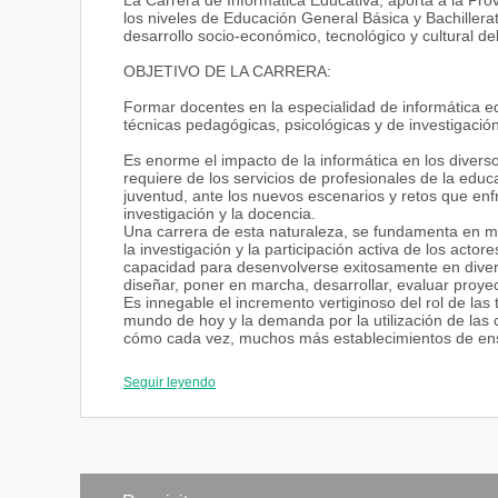
La Carrera de Informática Educativa, aporta a la Pro
los niveles de Educación General Básica y Bachillera
desarrollo socio-económico, tecnológico y cultural del
OBJETIVO DE LA CARRERA:
Formar docentes en la especialidad de informática ed
técnicas pedagógicas, psicológicas y de investigación
Es enorme el impacto de la informática en los divers
requiere de los servicios de profesionales de la educ
juventud, ante los nuevos escenarios y retos que enfr
investigación y la docencia.
Una carrera de esta naturaleza, se fundamenta en mo
la investigación y la participación activa de los act
capacidad para desenvolverse exitosamente en diver
diseñar, poner en marcha, desarrollar, evaluar proye
Es innegable el incremento vertiginoso del rol de las
mundo de hoy y la demanda por la utilización de las 
cómo cada vez, muchos más establecimientos de ense
que uno de los retos evidentes consiste en valorar có
informática, al desarrollo de la labor docente.
Seguir leyendo
CAMPO OCUPACIONAL:
Los Licenciados (as) en Informática Educativa, dese
Informática en la Educación Básica, la Educación Me
Diseñadores de Software Educativos, Consultores o A
Administradores o Directores de Salas o Laboratorios