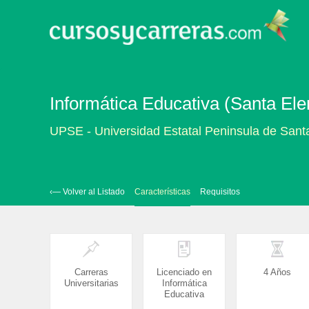
Informática Educativa (Santa Ele
UPSE - Universidad Estatal Peninsula de Sant
‹— Volver al Listado
Características
Requisitos
Carreras
Licenciado en
4 Años
Universitarias
Informática
Educativa