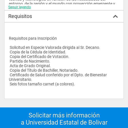
entorno, de la región y el mundo con proyección emergente y 
Seguir leyendo
prospectiva.
Requisitos
 Competencias Profesionales
 Gestión de la producción agrícola para la seguridad y 
soberanía alimentaria del país y la exportación. 
 Investigación de la producción agrícola. 
Requisitos para Inscripción
 Diversificación de productos agrícolas para el mercado. 
 Vinculación y desarrollo rural. 
 Solicitud en Especie Valorada dirigida al Sr. Decano. 
 Copia de la Cédula de Identidad. 
Campo Ocupacional
 Copia del Certificado de Votación. 
 Partida de Nacimiento. 
 En empresas agropecuarias. 
 Acta de Grado Original. 
 En fábricas de concentrados de frutas y hortalizas. 
 Copia del Título de Bachiller, Notariado. 
 En fábricas de productos químicos, asociación de 
 Certificado de Salud conferido por el Dpto. de Bienestar 
productores agropecuarios o agroindustriales. 
Universitario. 
 En empresas de productos rurales. 
 Seis fotos tamaño carnet (a colores).
 Una buena práctica de su profesión de manera libre, bien en 
despachos asociados a otras disciplinas o de manera 
individual. 
 Entre las competencias del ingeniero agrónomo de este 
colectivo destacan la redacción de proyectos y dirección de 
obra, la realización de estudios y asesoría, y la tasación y 
valoración de terrenos, suelos, cultivos, cosechas. 
Solicitar más información
 En instituciones de Educación Superior. 
a Universidad Estatal de Bolivar
 En administración y asesoría técnica, consultoría, 
planificación, coordinación de la transferencia de tecnología. 