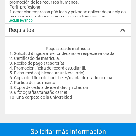
promoción de los recursos humanos.
Perfil profesional
1.gerenciar empresas públicas y privadas aplicando principios, 
técnicas y estrategias empresariales a tono con las 
Seguir leyendo
circunstancias cambiantes del mundo de los negocios
2.elaborar presupuestos sobre la base de datos históricos y 
Requisitos
capacidad productiva de la organización
3.elaborar, ejecutar, dirigir y evaluar proyectos de inversión
4.desarrollar la capacidad de análisis critico y creatividad de 
nuevas herramientas gerenciales
					Requisitos de matricula
5.investigar los problemas administrativos y plantear las 
1. Solicitud dirigida al señor decano, en especie valorada
soluciones concretas y oportunas.
2. Certificado de matricula.
6.planificar, organizar y sistematizar la producción de bienes y 
3. Recibo de pago ( tesorería)
servicios bajo niveles de eficiencia, efectividad y economía
4. Promoción, ficha de record estudiantil.
7.dirigir, ejecutar y asesorar empresas públicas y privadas 
5. Ficha médica( bienestar universitario)
aplicando técnicas y procedimientos modernos a fin de 
6. Copia del título de bachiller y/o acta de grado original.
brindar agilidad y eficiencia en la producción de bienes y 
7. Partida de nacimiento
servicios
8. Copia de cedula de identidad y votación
8.administrar empresas públicas con énfasis en el sector 
9. 6 fotografías tamaño carnet
social
10. Una carpeta de la universidad
9.conocer las funciones de administración pública, finanzas 
públicas, proyectos de inversión, de administración 
estratégica, marketing. Administración de personal, 
administración de recursos humanos, legislación tributaria y 
todo lo relacionado a la legislación laboral ecuatoriana, así 
como calidad total y tecnología de punta.
10.demostrar habilidades en el manejo de los principales 
Solicitar más información
software de computación