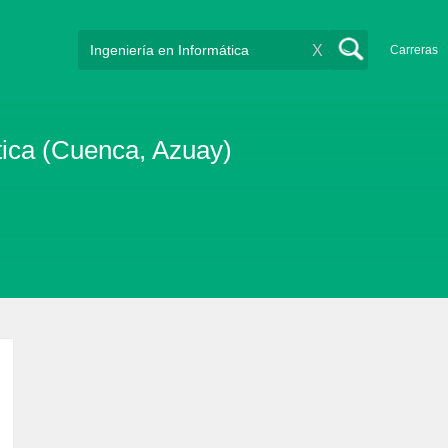
X
Carreras
tica (Cuenca, Azuay)