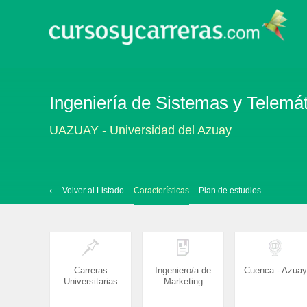
Ingeniería de Sistemas y Telemá
UAZUAY - Universidad del Azuay
‹— Volver al Listado
Características
Plan de estudios
Carreras
Ingeniero/a de
Cuenca - Azuay
Universitarias
Marketing