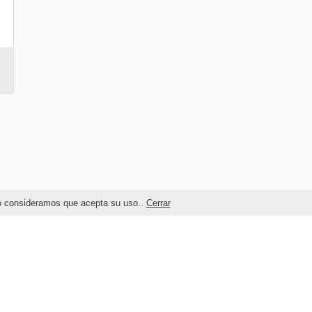
ndo consideramos que acepta su uso..
Cerrar
Términos legales y Condiciones de Uso