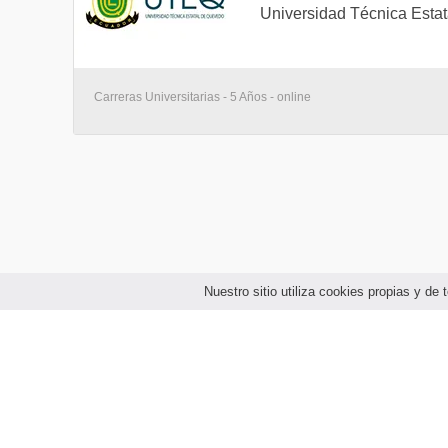
Estadística III para Imk
Universidad Técnica Esta
Idioma Extranjero I
Investigación de Mercados II
Carreras Universitarias - 5 Años - online
Legislación Comercial
Ingeniería Economica
Desarrollo Economico Sostenible
8 materias
NIVEL 5
Humanismo Cristiano (3 Creditos)
Derecho Tributario
Nuestro sitio utiliza cookies propias y d
Idioma Extranjero II
Legislación Laboral
Segmentacion de Mercados
Diseño y Formulacion de Proyectos
Planeacion Financiera