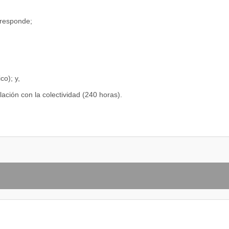
rresponde;
comunicación;
o;
co); y,
stigación y aprendizaje constante.
lación con la colectividad (240 horas).
 tanto para el aprendizaje como para la vida;
s de aprendizaje colaborativo;
 y social para transformarlo.
 de Finanzas, tienen que tener los siguientes conocimientos: