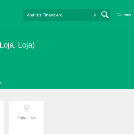
X
Carreras
Loja, Loja)
s
Loja - Loja