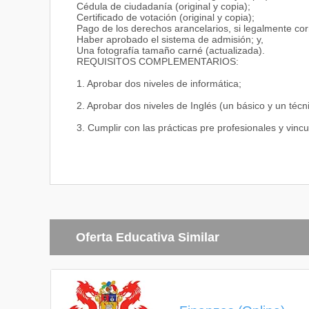
Cédula de ciudadanía (original y copia);
HABILIDADES Y DESTREZAS:
Certificado de votación (original y copia);
Pago de los derechos arancelarios, si legalmente co
Habilidades de Comunicación y trabajo en equipo;
Haber aprobado el sistema de admisión; y,
Una fotografía tamaño carné (actualizada).
Hábitos de estudio;
REQUISITOS COMPLEMENTARIOS:
Manejo de Tecnologías básicas de la información y 
1. Aprobar dos niveles de informática;
Poseer actitudes y aptitudes de liderazgo participativ
2. Aprobar dos niveles de Inglés (un básico y un técni
Poseer destrezas para la ejecución de tareas de inve
3. Cumplir con las prácticas pre profesionales y vincu
Actitudes:
Capacidad de síntesis crítica;
Disposición al cambio en las formas de organización,
Disposición para la construcción de nuevos escenario
Interés por estudiar y participar en el ámbito político
Oferta Educativa Similar
Perfil de Egreso
Los estudiantes al momento de egresar de la Carrera
Para el Sistema Financiero