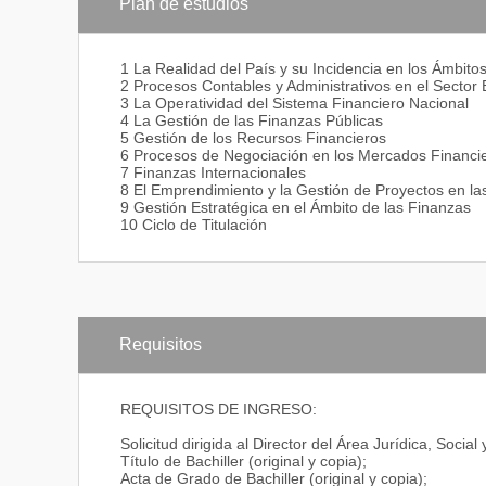
del ámbito financiero en el entorno provincial, regiona
Plan de estudios
Generar conocimientos científico-técnicos pertinente
provincia, la región, el país y el mundo;
Suscitar espacios de análisis, debates, y construcció
1 La Realidad del País y su Incidencia en los Ámbitos
de la provincia, región y país;
2 Procesos Contables y Administrativos en el Sector
Prestar servicios especializados a las instituciones p
3 La Operatividad del Sistema Financiero Nacional
país en el ámbito financiero.
4 La Gestión de las Finanzas Públicas
PERFIL DE INGRESO:
5 Gestión de los Recursos Financieros
6 Procesos de Negociación en los Mercados Financi
Cualidades:
7 Finanzas Internacionales
8 El Emprendimiento y la Gestión de Proyectos en la
Buen equilibrio emocional;
9 Gestión Estratégica en el Ámbito de las Finanzas
10 Ciclo de Titulación
Capacidad y habilidad para trabajar en equipo;
Habilidad para organizar y dirigir grupos humanos;
Facilidad para tomar decisiones;
Espíritu de responsabilidad.
Requisitos
Conocimientos:
Cultura General;
REQUISITOS DE INGRESO:
Matemáticas;
Solicitud dirigida al Director del Área Jurídica, Social 
Título de Bachiller (original y copia);
Filosófico-Social.
Acta de Grado de Bachiller (original y copia);