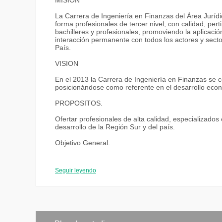
MISION
La Carrera de Ingeniería en Finanzas del Área Jurídic
forma profesionales de tercer nivel, con calidad, per
bachilleres y profesionales, promoviendo la aplicació
interacción permanente con todos los actores y secto
País.
VISION
En el 2013 la Carrera de Ingeniería en Finanzas se 
posicionándose como referente en el desarrollo econó
PROPOSITOS.
Ofertar profesionales de alta calidad, especializado
desarrollo de la Región Sur y del país.
Objetivo General.
Incidir en el desarrollo del sector público y privado co
nacional, a través de la formación de profesionales, la
Seguir leyendo
colectividad, en la perspectiva de elevar la competit
población.
Objetivos específicos:
Formar profesionales humanistas, éticos y de elevado