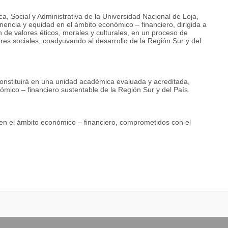
a, Social y Administrativa de la Universidad Nacional de Loja,
tinencia y equidad en el ámbito económico – financiero, dirigida a
n de valores éticos, morales y culturales, en un proceso de
res sociales, coadyuvando al desarrollo de la Región Sur y del
constituirá en una unidad académica evaluada y acreditada,
mico – financiero sustentable de la Región Sur y del País.
s en el ámbito económico – financiero, comprometidos con el
n énfasis en el eje financiero en los niveles provincial, regional y
 investigación científica – técnica y la vinculación con la
ividad del país que redunde en mejorar las condiciones de vida de la
 nivel científico- técnico para cubrir solventemente las demandas