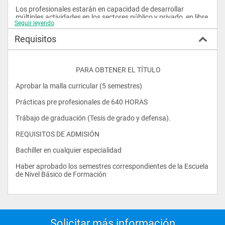
Los profesionales estarán en capacidad de desarrollar 
múltiples actividades en los sectores público y privado, en libre 
Seguir leyendo
ejercicio profesional dentro y fuera del país. en todo lo que 
tiene que ver con el comercio internacional de bienes y 
Requisitos
servicios de cada una de las empresas- También puede 
desempeñarse corrió Jefe de Presupuestos o Analista 
Financiero. 
					PARA OBTENER EL TÍTULO 
PERFIL DE LA CARRERA 
Aprobar la malla curricular (5 semestres) 
El Ingeniero en Comercio Exterior tendrá una formación de 
liderazgo para la organización de empresas de negocios 
Prácticas pre profesionales de 640 HORAS 
internacionales, para la consecución y mantenimiento de 
mercados, para realizar exportaciones e importaciones en la 
Trábajo de graduación (Tesis de grado y defensa). 
negociación internacional. 
REQUISITOS DE ADMISIÓN 
Bachiller en cualquier especialidad 
Haber aprobado los semestres correspondientes de la Escuela 
de Nivel Básico de Formación 
Solicitar más información