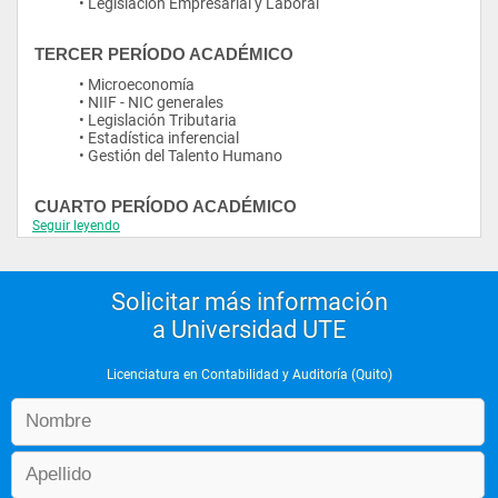
• Legislación Empresarial y Laboral
TERCER PERÍODO ACADÉMICO
• Microeconomía
• NIIF - NIC generales
• Legislación Tributaria
• Estadística inferencial
• Gestión del Talento Humano
CUARTO PERÍODO ACADÉMICO
Seguir leyendo
• Fundamentos de Auditoría y
Control Interno
• Control de costos
• Matemática financiera
Solicitar más información
• Fundamentos de marketing
a Universidad UTE
• Cultura organizacional
QUINTO PERÍODO ACADÉMICO
Licenciatura en Contabilidad y Auditoría (Quito)
• Auditoría Financiera
• Laboratorio de Contabilidad
• Administración del Capital de
Trabajo
• Presupuesto
• Normativa Contable por Industria