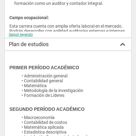
formación como un auditor y contador integral.
Campo ocupacional:
Esta carrera cuenta con amplia oferta laboral en el mercado. 
Podrás desarrollar con agilidad auditorías externas e internas, 
Seguir leyendo
así como análisis financieros que apoyen la estrategia de las 
empresas públicas o privadas. Podrás trabajar como asesor 
Plan de estudios
de manera independiente o emprender y formar tu propia 
consultora.
PRIMER PERÍODO ACADÉMICO
• Administración general
• Contabilidad general
• Matemática
• Metodología de la investigación
• Formación de Líderes
SEGUNDO PERÍODO ACADÉMICO
• Macroeconomía
• Contabilidad de costos
• Matemática aplicada
• Estadística descriptiva