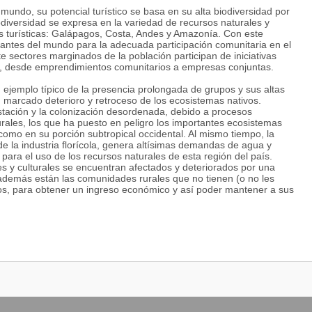
mundo, su potencial turístico se basa en su alta biodiversidad por
diversidad se expresa en la variedad de recursos naturales y
s turísticas: Galápagos, Costa, Andes y Amazonía. Con este
nantes del mundo para la adecuada participación comunitaria en el
e sectores marginados de la población participan de iniciativas
le, desde emprendimientos comunitarios a empresas conjuntas.
n ejemplo típico de la presencia prolongada de grupos y sus altas
 marcado deterioro y retroceso de los ecosistemas nativos.
stación y la colonización desordenada, debido a procesos
urales, los que ha puesto en peligro los importantes ecosistemas
como en su porción subtropical occidental. Al mismo tiempo, la
 de la industria florícola, genera altísimas demandas de agua y
ara el uso de los recursos naturales de esta región del país.
s y culturales se encuentran afectados y deteriorados por una
, además están las comunidades rurales que no tienen (o no les
os, para obtener un ingreso económico y así poder mantener a sus
stituye una alternativa para el desarrollo buscando “Contribuir en la
ón profesional, en la generación del avance científico, tecnológico
a población ecuatoriana para lograr una sociedad solidaria, justa,
de Cotopaxi en respuesta a una mejor gestión de los recursos
 a la solución de problemas con su aporte técnico y humano de
 a nivel local, provincial, regional y nacional;ayudando a la
idar la identidad cultural, el progreso de los pueblos y su relación