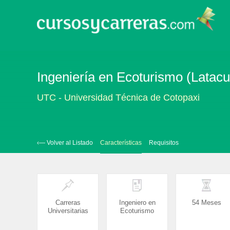
Ingeniería en Ecoturismo (Latac
UTC - Universidad Técnica de Cotopaxi
‹— Volver al Listado
Características
Requisitos
Carreras
Ingeniero en
54 Meses
Universitarias
Ecoturismo