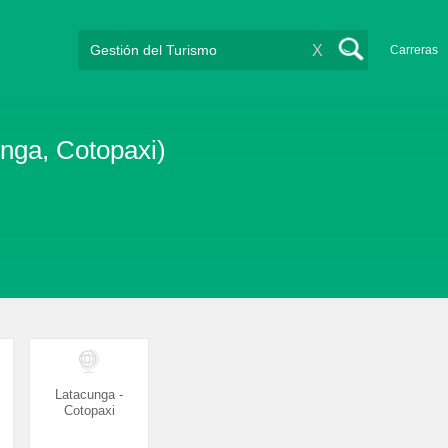
X
Carreras
unga, Cotopaxi)
Latacunga -
Cotopaxi