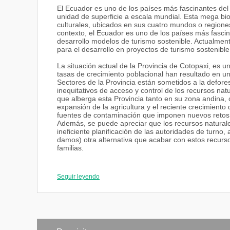
El Ecuador es uno de los países más fascinantes del 
unidad de superficie a escala mundial. Esta mega bio
culturales, ubicados en sus cuatro mundos o regione
contexto, el Ecuador es uno de los países más fasci
desarrollo modelos de turismo sostenible. Actualment
para el desarrollo en proyectos de turismo sostenib
La situación actual de la Provincia de Cotopaxi, es u
tasas de crecimiento poblacional han resultado en un
Sectores de la Provincia están sometidos a la defore
inequitativos de acceso y control de los recursos nat
que alberga esta Provincia tanto en su zona andina, 
expansión de la agricultura y el reciente crecimiento
fuentes de contaminación que imponen nuevos retos p
Además, se puede apreciar que los recursos naturale
ineficiente planificación de las autoridades de turno
damos) otra alternativa que acabar con estos recurs
familias.
Es por eso que hoy en día a nivel local el turismo con
satisfacción de las demandas de formación y superaci
Seguir leyendo
y en el desarrollo cultural, universal y ancestral de l
equitativa y humanista”, que la Universidad Técnica 
turísticos forma profesionales capaces de contribuir
manera óptima respecto de la planificación del turismo
conservación del ambiente, la biodiversidad, sin descu
armónica con el entorno.