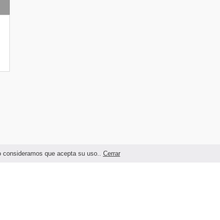
ndo consideramos que acepta su uso..
Cerrar
Términos legales y Condiciones de Uso