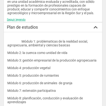
en una unidad académica evaluada y acreditada, con sólido 
prestigio en la formación de profesionales capaces de 
producir, educar y compartir conocimientos con enfoque 
agroecológico y microempresarial en la Región Sur y el país.
Seguir leyendo
Plan de estudios
OBJETIVOS:
                    Módulo 1: problematicas de la realidad social, 
Formar talentos humanos que manejen alternativas 
agropecuaria, ambiental y ciencias basicas
productivas con enfoque agroecológico y micro empresarial, 
para direccionar los procesos técnicos productivos, 
Módulo 2: la cuenca como unidad de vida
educativos y de extensión agropecuaria orientadas al 
desarrollo. 
Módulo 3: gestión empresarial de la producción agropecuaria
Contribuir a la generación, adaptación, sistematización y 
Módulo 4: producción vegetal
difusión de tecnologías mediante la investigación científica 
para aportar en la superación de problemas locales y 
Módulo 5: producción de rumiantes
regionales, relacionados con la producción, educación y 
extensión agropecuaria. 
Módulo 6: producción de animales  de granja
Contribuir a mejorar la eficiencia de los procesos y acciones de 
Módulo 7: extensión participativa
extensión agropecuaria comunitaria 
Módulo 8: planificación, conducción y evaluación de 
Vinculación de las actividades de formación académica con 
aprendizajes
procesos de gestión y desarrollo socio-organizativo 