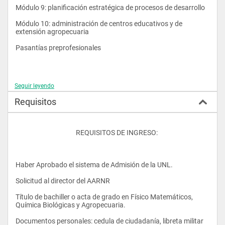
comunitario.
Módulo 9: planificación estratégica de procesos de desarrollo
Módulo 10: administración de centros educativos y de 
extensión agropecuaria
PERFIL PROFESIONAL:
Pasantías preprofesionales
Amplios conocimientos y habilidades para la formulación, 
Seguir leyendo
gestión, ejecución, seguimiento y evaluación del proyecto 
productivo de la unidad de producción agropecuaria familiar o 
Requisitos
micro empresarial en función de sus objetivos y recursos 
disponibles 
Amplios conocimientos, habilidades y actitudes para realizar 
					REQUISITOS DE INGRESO:
las operaciones y labores de producción vegetal  y animal 
Realización y control de las operaciones de cosecha, 
acondicionamiento,  almacenamiento y transporte de los 
Haber Aprobado el sistema de Admisión de la UNL. 
productos. 
Solicitud al director del AARNR 
Realización de las operaciones de procesamiento en pequeña 
escala de productos alimenticios de origen vegetal y animal 
Título de bachiller o acta de grado en Físico Matemáticos, 
Química Biológicas y Agropecuaria. 
Planificación, didactización, conducción y evaluación de 
procesos de aprendizaje 
Documentos personales: cedula de ciudadanía, libreta militar 