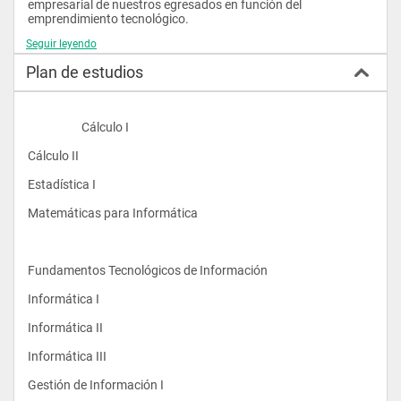
empresarial de nuestros egresados en función del 
emprendimiento tecnológico. 
Seguir leyendo
Plan de estudios
                    Cálculo I  
Cálculo II  
Estadística I 
Matemáticas para Informática  
Perfil de Formación 
Fundamentos Tecnológicos de Información
Busca formar profesionales para que participen en la toma de 
decisiones estratégicas de una organización y asesorar, en 
Informática I  
concordancia con las mismas, acerca de las políticas de 
desarrollo de sistemas y tecnologías de información. Además 
Informática II 
de entregarles habilidades que le permitan evaluar, clasificar y 
seleccionar proyectos de sistemas y tecnologías.
Informática III 
Gestión de Información I 