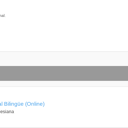
nal.
l Bilingüe (Online)
lesiana