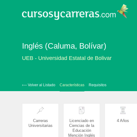
Inglés (Caluma, Bolívar)
UEB - Universidad Estatal de Bolivar
‹— Volver al Listado
Características
Requisitos
Carreras
Licenciado en
4 Años
Universitarias
Ciencias de la
Educación
Mención Inglés