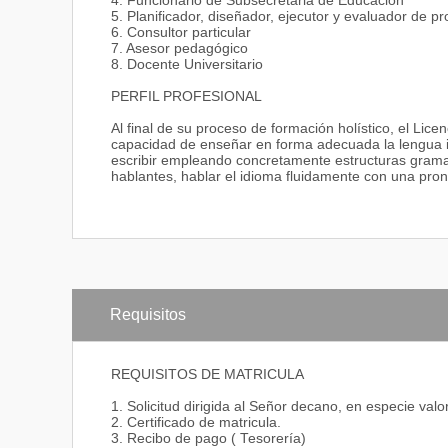
4. Funcionario de Subsecretaria de Educación
5. Planificador, diseñador, ejecutor y evaluador de p
6. Consultor particular
7. Asesor pedagógico
8. Docente Universitario
PERFIL PROFESIONAL
Al final de su proceso de formación holístico, el Lic
capacidad de enseñar en forma adecuada la lengua 
escribir empleando concretamente estructuras gramat
hablantes, hablar el idioma fluidamente con una pron
Requisitos
REQUISITOS DE MATRICULA
1. Solicitud dirigida al Señor decano, en especie val
2. Certificado de matricula.
3. Recibo de pago ( Tesorería)