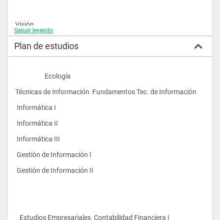
Visión 
Seguir leyendo
Que sus estudiantes y egresados sean reconocidos como los 
Plan de estudios
más éticos y capaces del entorno y profundamente 
comprometidos en la defensa del medio ambiente. 
                    Ecología 
Técnicas de Información  Fundamentos Tec. de Información
 Informática I 
 Informática II 
 Informática III 
 Gestión de Información I 
 Gestión de Información II 
Perfil de Formación 
Al concluir sus estudios nuestros profesionales estarán 
capacitados para laborar eficiente y competentemente en el 
área pública o privada, en procesos escritos y orales, en las 
   Estudios Empresariales  Contabilidad Financiera I 