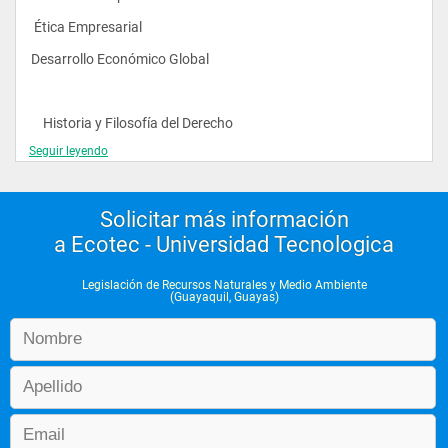
diversas áreas en donde sean requeridos como civil, penal, 
laboral, tributaria, comercial, entre otros. 
 Ética Empresarial 
Desarrollo Económico Global 
    Historia y Filosofía del Derecho
Seguir leyendo
 Ciencias Políticas 
Comunicación y Lingüística  Lenguaje y Comunicación I 
Solicitar más información
Oratoria Forense				
a Ecotec - Universidad Tecnologica
Legislación de Recursos Naturales y Medio Ambiente
(Guayaquil, Guayas)