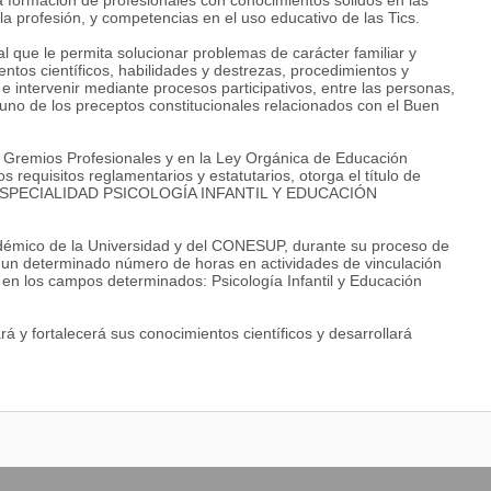
la formación de profesionales con conocimientos sólidos en las
la profesión, y competencias en el uso educativo de las Tics.
l que le permita solucionar problemas de carácter familiar y
entos científicos, habilidades y destrezas, procedimientos y
e intervenir mediante procesos participativos, entre las personas,
uno de los preceptos constitucionales relacionados con el Buen
os Gremios Profesionales y en la Ley Orgánica de Educación
 requisitos reglamentarios y estatutarios, otorga el título de
ESPECIALIDAD PSICOLOGÍA INFANTIL Y EDUCACIÓN
émico de la Universidad y del CONESUP, durante su proceso de
r un determinado número de horas en actividades de vinculación
 y en los campos determinados: Psicología Infantil y Educación
rá y fortalecerá sus conocimientos científicos y desarrollará
ias profesionales; potenciando su creatividad y reflexión crítica,
 para lograr la excelencia académica.
IA INFANTIL Y EDUCACIÓN PARVULARIA
cación Parvularia, la/el aspirante debe cubrir con el siguiente perfil: