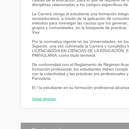
calidad de la educación, para lo que se requiere de 
disciplinas relacionadas a los campos específicos de 
La Carrera otorga al estudiante una formación integra
socioeducativo, a través de la aplicación de conocimi
métodos para investigar las causas que los generan, 
grupos y comunidades, en la búsqueda de practicar, 
Vivir.
Por la normativa vigente en las Universidades, en l
Superior, una vez culminada la Carrera y cumplidos los
LICENCIADO/A EN CIENCIAS DE LA EDUCACIÓN, 
PARVULARIA, como título terminal.
De conformidad con el Reglamento de Régimen Acad
formación profesional, los estudiantes deben cumpli
con la colectividad y las prácticas pre profesionales
Parvularia.
El / la estudiante en su formación profesional alcanza
hábitos, habilidades, destrezas, actitudes y competenc
adquiriendo autonomía en el aprendizaje y capacidad
Seguir leyendo
PERFILES
PERFIL DE INGRESO A LA CARRERA DE PSICOLOG
Para ingresar a la Carrera de Psicología Infantil y Edu