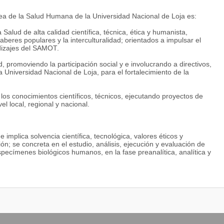
rea de la Salud Humana de la Universidad Nacional de Loja es:
 Salud de alta calidad científica, técnica, ética y humanista,
aberes populares y la interculturalidad; orientados a impulsar el
dizajes del SAMOT.
 promoviendo la participación social y e involucrando a directivos,
a Universidad Nacional de Loja, para el fortalecimiento de la
e los conocimientos científicos, técnicos, ejecutando proyectos de
vel local, regional y nacional.
e implica solvencia científica, tecnológica, valores éticos y
n; se concreta en el estudio, análisis, ejecución y evaluación de
specímenes biológicos humanos, en la fase preanalítica, analítica y
ímica clínica, microbiológicos, parasitológicos, inmunológicos y
e incorporando control de calidad, para contribuir al diagnóstico,
dolecen de alguna enfermedad. Trabaja también con personas
na la adquisición de materiales, reactivos e insumos para el buen
a salud y prevención de la enfermedad; proyectándose hacia el
ad.