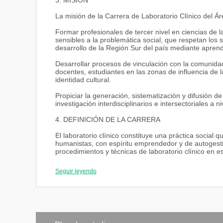
3. MISIÓN
La misión de la Carrera de Laboratorio Clínico del Á
Formar profesionales de tercer nivel en ciencias de la
sensibles a la problemática social, que respetan los s
desarrollo de la Región Sur del país mediante apren
Desarrollar procesos de vinculación con la comunidad,
docentes, estudiantes en las zonas de influencia de l
identidad cultural.
Propiciar la generación, sistematización y difusión d
investigación interdisciplinarios e intersectoriales a ni
4. DEFINICIÓN DE LA CARRERA
El laboratorio clínico constituye una práctica social qu
humanistas, con espíritu emprendedor y de autogestió
procedimientos y técnicas de laboratorio clínico en e
post analítica de los análisis hematológicos, de bioqu
pruebas de banco de sangre, validando los resultados 
Seguir leyendo
tratamiento y monitorización en las personas que a
sanas; apoyando el diagnóstico de prevención; gestio
funcionamiento de laboratorio clínico.
Participa en el equipo de salud en la promoción de l
accionar integral del individuo la familia y la comunid