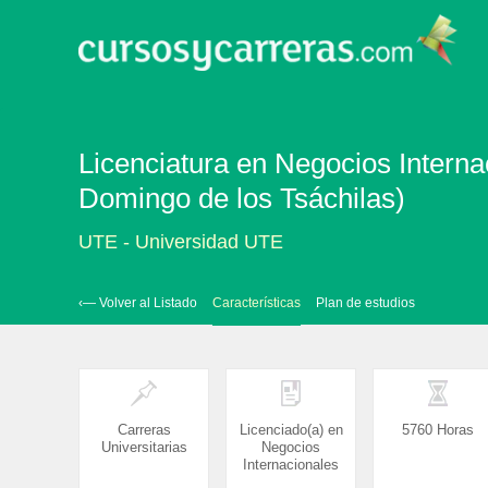
Licenciatura en Negocios Intern
Domingo de los Tsáchilas)
UTE - Universidad UTE
‹— Volver al Listado
Características
Plan de estudios
Carreras
Licenciado(a) en
5760 Horas
Universitarias
Negocios
Internacionales