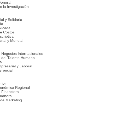
General
e la Investigación
al y Solidaria
ía
licada
de Costos
scriptiva
onal y Mundial
s Negocios Internacionales
n del Talento Humano
a
mpresarial y Laboral
ferencial
rior
Económica Regional
n Financiera
duanera
de Marketing
nternacional