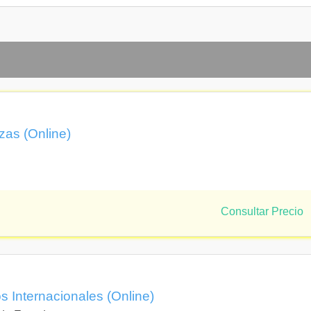
rnacionales: Norteamérica y Asia
 Operativa
asificación Arancelaria
 de Mercados
e Internacionalización de los Negocios
rnacionales: Europa
ministro
Valoración Aduanera
 Business Enviroment
zas (Online)
 Emprendimiento
ogística Internacional
cial Internacional
ing
Consultar Precio
n los Negocios
 Evaluación de Proyectos
os Negocios Internacionales
Integración
n Gerencial y Estratégica
s Internacionales (Online)