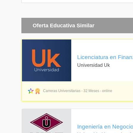
• Mercados Inte
• Investigación
• Técnicas de Cl
• Investigación
Oferta Educativa Similar
SEXTO PERÍODO ACADÉMICO
• Estrategias d
• Mercados Inte
• Cadena de Su
• Técnicas de 
• Geopolitics &
Licenciatura en Finan
SÉPTIMO PERÍODO
• E - Business
Universidad Uk
ACADÉMICO
• Innovación y
• Transporte y L
• Derecho Comer
• Global Market
Carreras Universitarias - 32 Meses - online
OCTAVO PERÍODO ACADÉMICO
• Inteligencia e
• Formulación y
• Gerencia de l
• Seminario de 
• Administració
Ingeniería en Negocio