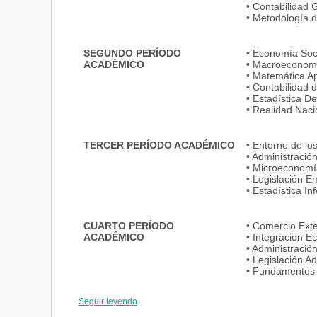
• Contabilidad 
• Metodología d
SEGUNDO PERÍODO
• Economía Soci
ACADÉMICO
• Macroeconom
• Matemática Ap
• Contabilidad 
• Estadística De
• Realidad Naci
TERCER PERÍODO ACADÉMICO
• Entorno de lo
• Administració
• Microeconomí
• Legislación E
• Estadística In
CUARTO PERÍODO
• Comercio Exte
ACADÉMICO
• Integración 
• Administració
• Legislación A
• Fundamentos 
Seguir leyendo
QUINTO PERÍODO ACADÉMICO
• Negociación I