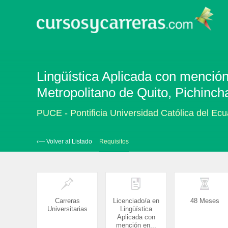
Lingüística Aplicada con menció
Metropolitano de Quito, Pichinch
PUCE - Pontificia Universidad Católica del Ec
‹— Volver al Listado
Requisitos
Carreras
Licenciado/a en
48 Meses
Universitarias
Lingüística
Aplicada con
mención en...