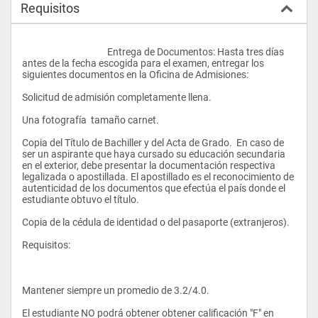
Requisitos
crítico, resolución creativa de problemas e investigación 
independiente. Formamos individuos globales, por lo que junto 
a los cursos de tu carrera obtendrás una sólida base en 
cultura general y artes a través de cursos de Colegio General, 
					Entrega de Documentos: Hasta tres días 
cursos optativos o de subespecialización. 
antes de la fecha escogida para el examen, entregar los 
siguientes documentos en la Oficina de Admisiones: 
Solicitud de admisión completamente llena. 
Colegio Académico y Especialización: Al ingresar a la USFQ, 
debes indicar el Colegio Académico al que deseas pertenecer. 
Una fotografía  tamaño carnet. 
Al principio del segundo año debes declarar tu carrera (= 
especialización) con tu tutor durante la semana de registro. 
Copia del Título de Bachiller y del Acta de Grado.  En caso de 
Puedes cambiar tu colegio o especialización en la oficina del 
ser un aspirante que haya cursado su educación secundaria 
Registrador. Recuerda que un cambio de especialización 
en el exterior, debe presentar la documentación respectiva 
puede representar un mayor número de cursos y, en ciertas 
legalizada o apostillada. El apostillado es el reconocimiento de 
carreras, un costo adicional. 
autenticidad de los documentos que efectúa el país donde el 
estudiante obtuvo el título.
Copia de la cédula de identidad o del pasaporte (extranjeros).
Doble Especialización: Puedes optar por una combinación de 
hasta dos carreras. Para esto debes obtener la autorización 
Requisitos: 
de los decanos respectivos, notificar al Registrador y anunciar 
tu doble especialización antes de graduarte (más información 
en la Oficina de Registro, G104). 
Mantener siempre un promedio de 3.2/4.0. 
El estudiante NO podrá obtener obtener calificación "F" en 
Subespecializaciones (Minors): Puedes obtener hasta dos 