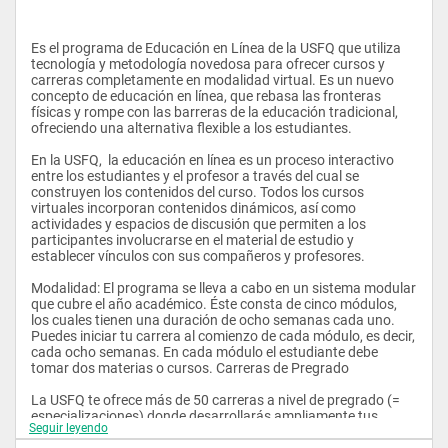
Es el programa de Educación en Línea de la USFQ que utiliza 
tecnología y metodología novedosa para ofrecer cursos y 
carreras completamente en modalidad virtual. Es un nuevo 
concepto de educación en línea, que rebasa las fronteras 
físicas y rompe con las barreras de la educación tradicional, 
ofreciendo una alternativa flexible a los estudiantes.   
En la USFQ,  la educación en línea es un proceso interactivo 
entre los estudiantes y el profesor a través del cual se 
construyen los contenidos del curso. Todos los cursos 
virtuales incorporan contenidos dinámicos, así como 
actividades y espacios de discusión que permiten a los 
participantes involucrarse en el material de estudio y 
establecer vínculos con sus compañeros y profesores.  
Modalidad: El programa se lleva a cabo en un sistema modular 
que cubre el año académico. Éste consta de cinco módulos, 
los cuales tienen una duración de ocho semanas cada uno. 
Puedes iniciar tu carrera al comienzo de cada módulo, es decir, 
cada ocho semanas. En cada módulo el estudiante debe 
tomar dos materias o cursos. Carreras de Pregrado 
La USFQ te ofrece más de 50 carreras a nivel de pregrado (= 
especializaciones) donde desarrollarás ampliamente tus 
Seguir leyendo
conocimientos académicos y fomentaremos el desarrollo de 
destrezas en expresión oral y escrita, pensamiento y análisis 