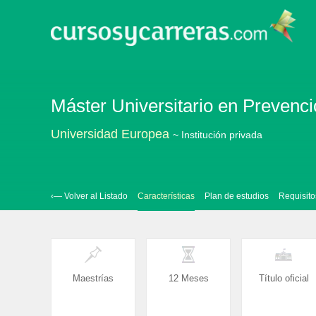
Máster Universitario en Prevenc
Universidad Europea
~ Institución privada
‹— Volver al Listado
Características
Plan de estudios
Requisito
Maestrías
12 Meses
Título oficial