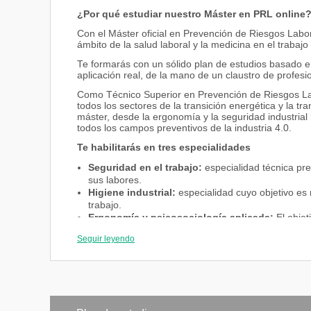
¿Por qué estudiar nuestro Máster en PRL online
Con el Máster oficial en Prevención de Riesgos Labora
ámbito de la salud laboral y la medicina en el trabaj
Te formarás con un sólido plan de estudios basado en
aplicación real, de la mano de un claustro de profes
Como Técnico Superior en Prevención de Riesgos Lab
todos los sectores de la transición energética y la tr
máster, desde la ergonomía y la seguridad industrial 
todos los campos preventivos de la industria 4.0.
Te habilitarás en tres especialidades
Seguridad en el trabajo:
especialidad técnica pre
sus labores.
Higiene industrial:
especialidad cuyo objetivo es 
trabajo.
Ergonomía y psicosociología aplicada:
El objet
entorno físico, mental y social del trabajador. Uti
Seguir leyendo
ámbito laboral para la evaluación y mejora de las 
Experiencia profesional
Te beneficiarás de nuestros acuerdos de colaborac
para la realización de prácticas laborales.