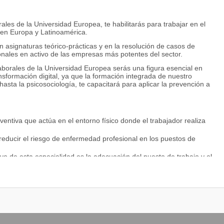
?
les de la Universidad Europea, te habilitarás para trabajar en el
o en Europa y Latinoamérica.
 asignaturas teórico-prácticas y en la resolución de casos de
ionales en activo de las empresas más potentes del sector.
orales de la Universidad Europea serás una figura esencial en
ansformación digital, ya que la formación integrada de nuestro
hasta la psicosociología, te capacitará para aplicar la prevención a
ventiva que actúa en el entorno físico donde el trabajador realiza
reducir el riesgo de enfermedad profesional en los puestos de
ivo de esta especialidad es la adecuación del puesto de trabajo y el
lizarás la plataforma de Ergonautas dedicada a la ergonomía en el
condiciones ergonómicas en el trabajo.
ión con firmas internacionales, como Sacyr, Ferrovial y Acciona,