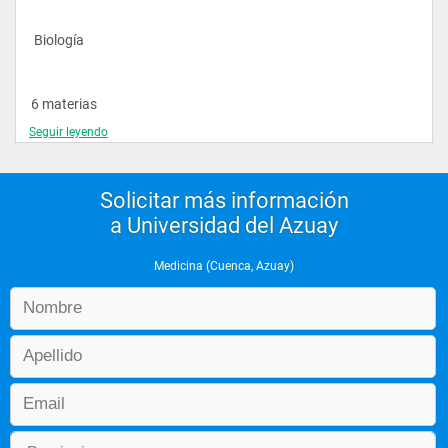
 Biología
En las materias Rotación Hospitalaria, Externado Comunitario 
y Gestión en Salud los estudiantes se dividen en 2 grupos, de 
tal manera que en el séptimo ciclo los estudiantes del grupo A 
6 materias
toma las materias de Rotación Hospitalaria y Gestión en 
Salud. En tanto que los estudiantes del grupo B toman la 
Seguir leyendo
 NIVEL 2
materia de Externado Comunitario. En el octavo ciclo, los 
estudiantes del grupo A toman la materia de Externado 
 Bioquímica
Comunitario, en tanto que los del grupo B cursan las materias 
de Rotación Hospitalaria y Gestión en Salud. La materia de 
Solicitar más información
Medicina Integrada II se dicta durante el séptimo nivel y 
a Universidad del Azuay
Medicina Integrada II B en el octavo nivel.
 Fisiologia
Medicina (Cuenca, Azuay)
Los estudiantes de los niveles noveno y décimo toman 2 
 Procedimientos de Quirofano
especialidades del Externado Rotativo por semestre. De igual 
madera, durante el noveno nivel los estudiantes del grupo A 
también toman las siguientes materias: ACLS-PALS (Manejo 
Cardiorespiratorio Emergente; Manejo Pediátrico Emergente) y 
 Neuroanatomia
Lenguaje II; en tanto que el Grupo B toma las siguientes 
materias: TEAM -ALSO (Evaluación y Manejo del Trauma para 
estudiantes; Manejo Obstétrico Emergente). En el décimo ciclo 
los estudiantes del grupo A toman las siguientes materias: 
 Cultura General
TEAM-ALSO; en tanto que los del grupo B toman las materias 
de ACLS-PALS y Lenguaje II. 