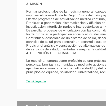
3. MISIÓN
Formar profesionales de la medicina general, capace
impulsar el desarrollo de la Región Sur y del país y e
Ofertar programas de actualización médica continua, 
Propiciar la generación, sistematización y difusión d
investigación interdisciplinarios e intersectoriales a ni
Desarrollar procesos de vinculación con las comunida
fin de propiciar la participación social y el fortalecimi
Contribuir al desarrollo de un sistema de salud, desc
servicios de salud para construir un desarrollo susten
Propiciar el análisis y construcción de alternativas 
de servicios de salud, orientadas a mejorar la calida
4. DEFINICIÓN DE LA CARRERA
La medicina humana como profesión es una práctica so
personas, familias y comunidades mediante acciones c
ejecutan en el marco de la interculturalidad[1] y del
principios de equidad, solidaridad, universalidad, reci
Basa su accionar en la estrategia de la Atención Pri
Seguir leyendo
orientados a la promoción de la salud en comunidades 
participación comunitaria, los saberes y prácticas tra
para el control y prevención de las enfermedades, cu
debidamente integrados en los distintos niveles de la
Se preocupa principalmente por la salud integral del s