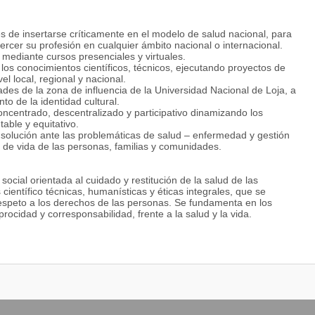
s de insertarse críticamente en el modelo de salud nacional, para
jercer su profesión en cualquier ámbito nacional o internacional.
mediante cursos presenciales y virtuales.
e los conocimientos científicos, técnicos, ejecutando proyectos de
vel local, regional y nacional.
des de la zona de influencia de la Universidad Nacional de Loja, a
ento de la identidad cultural.
oncentrado, descentralizado y participativo dinamizando los
table y equitativo.
de solución ante las problemáticas de salud – enfermedad y gestión
d de vida de las personas, familias y comunidades.
cial orientada al cuidado y restitución de la salud de las
ientífico técnicas, humanísticas y éticas integrales, que se
 respeto a los derechos de las personas. Se fundamenta en los
procidad y corresponsabilidad, frente a la salud y la vida.
maria de Salud mediante la ejecución de programas integrales
diversas, reconociendo la importancia del trabajo intersectorial, la
dicionales en salud. Desarrolla acciones técnicas interdisciplinarias
ración y rehabilitación de las personas enfermas, procesos
 red de servicios de salud.
er humano en su ciclo de vida individual y familiar; del crecimiento