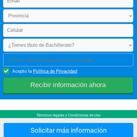
• Habilidades y destrezas III
• Bioestadística
QUINTO PERÍODO ACADÉMICO
• Embarazo y parto / Desarrollo y
crecimiento / Fisiopatología ruptura
de la homeostasis y envejecimiento
• Inmunología
• Farmacología general
• Salud integral IV
¿Tienes alguna pregunta? Selecciónala
• Habilidades y destrezas IV
• Epidemiología I
Acepto la
Política de Privacidad
SEXTO PERÍODO ACADÉMICO
• Clínica y cirugía del adulto I
• Farmacología por aparatos y
sistemas
• Habilidades y destrezas V
• Epidemiología II
• Comunicación en salud
Términos legales y Condiciones de Uso
SÉPTIMO PERÍODO ACADÉMICO
Solicitar más información
• Clínica y cirugía del adulto II