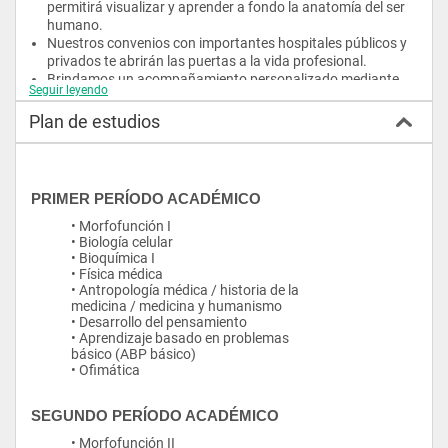
permitirá visualizar y aprender a fondo la anatomía del ser 
humano.
Nuestros convenios con importantes hospitales públicos y 
privados te abrirán las puertas a la vida profesional.
Brindamos un acompañamiento personalizado mediante 
Seguir leyendo
tutorías para fortalecer los conocimientos de nuestros 
estudiantes.
Plan de estudios
Contamos con una clínica propia.
Nuestros estudiantes obtienen los mejores puntajes en el 
Examen de Habilitación para el Ejercicio Profesional.
PRIMER PERÍODO ACADÉMICO
Campo Ocupacional:
• Morfofunción I
• Biología celular
Podrás trabajar en hospitales, centros médicos y consultorios 
• Bioquímica I
privados. Tu preparación te permitirá desempeñarte en áreas 
• Física médica
como la pediatría, gineco-obstetricia, cirugía, medicina interna 
• Antropología médica / historia de la
y salud mental. Contarás con los conocimientos y destrezas 
medicina / medicina y humanismo
necesarios para realizar estudios de especialización o 
• Desarrollo del pensamiento
posgrado.
• Aprendizaje basado en problemas
básico (ABP básico)
• Ofimática
SEGUNDO PERÍODO ACADÉMICO
• Morfofunción II