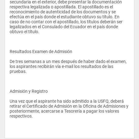
secundaria en el exterior, debe presentar la documentación 
Por ello estudiar optometría en la USFQ además de la 
respectiva legalizada o apostillada. El apostillado es el 
excelente formación académica, le permite al estudiante 
reconocimiento de autenticidad de los documentos y se 
ampliar fácilmente su formación y obtener empleo con 
efectúa en el país donde el estudiante obtuvo su título. En 
facilidad en el mercado laboral nacional e internacional de 
caso de no contar con el apostillado, los títulos deberán ser 
ópticas y centros oftalmológicos.
legalizados en el Consulado del Ecuador en el país donde 
obtuvo el título.
Perfil del Graduado
Resultados Examen de Admisión 
Su formación le permite realizar medicina preventiva y de 
ayuda social, le forma para la implementación, administración 
De tres semanas a un mes después de haber dado el examen, 
y venta de artículos de corrección, rehabilitación y ayuda 
los aspirantes recibirán vía e-mail los resultados de las 
óptica.
pruebas.
En la actualidad existe una demanda muy grande de 
Optometristas especialmente de los graduados en la USFQ por 
su excelente formación y experiencia. Muchas veces los 
Admisión y Registro 
estudiantes son contratados para trabajar en centros ópticos 
antes de graduarse y obtener su título, especialmente por su 
Una vez que el aspirante ha sido admitido a la USFQ, deberá 
conocimiento y por el horario de estudio cómodo que tienen, el 
retirar el Certificado de Admisión en la Oficina de Admisiones y 
mismo les permite trabajar durante día.
posteriormente, acercarse a Tesorería a pagar los valores 
respectivos. 
El graduado en Optometría se encuentra capacitado en:
En la medición o refracción visual. 
En la implementación de múltiples exámenes y tests 