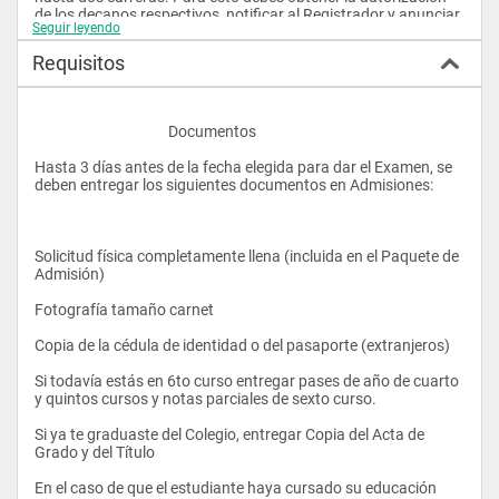
de los decanos respectivos, notificar al Registrador y anunciar 
Seguir leyendo
tu doble especialización antes de graduarte (más información 
en la Oficina de Registro, G104). 
Requisitos
Subespecializaciones (Minors): Puedes obtener hasta dos 
					Documentos 
subespecializaciones, completando entre 15 y 21 créditos en 
cada una, según los requisitos específicos de cada colegio. 
Hasta 3 días antes de la fecha elegida para dar el Examen, se 
deben entregar los siguientes documentos en Admisiones: 
La optometría es la ciencia y el arte dedicada al estudio y a la 
corrección de los defectos refractivos del ojo; es decir de todas 
Solicitud física completamente llena (incluida en el Paquete de 
las alteraciones de la forma, diámetro ó curvatura de los 
Admisión) 
diferentes lentes ó sistemas ópticos del globo ocular. 
Fotografía tamaño carnet 
Se dedica a la detección, prescripción y tratamiento de los 
defectos visuales mediante la prescripción de anteojos y lentes 
Copia de la cédula de identidad o del pasaporte (extranjeros) 
de contacto. El Optometrista realiza y asiste al oftalmólogo en 
la implementación de múltiples exámenes para la valoración y 
Si todavía estás en 6to curso entregar pases de año de cuarto 
la rehabilitación ocular del paciente.
y quintos cursos y notas parciales de sexto curso. 
Otro punto muy importante también es los bajos costos de la 
Si ya te graduaste del Colegio, entregar Copia del Acta de 
carrera de optometría en relación a otros centros no 
Grado y del Título 
universitarios del Ecuador que están muy lejos en cuanto a la 
calidad de la formación académica en relación a la USFQ.
En el caso de que el estudiante haya cursado su educación 