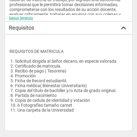
profesional que le permitirá tomar decisiones informadas, 
comprometerse con los resultados de su acción docente, 
evaluar críticamente, trabajar en equipos con sus colegas y 
Seguir leyendo
manejar su propia formación holística permanente, y poner en 
práctica estrategias y actividades didácticas con el fin de que 
Requisitos
todos sus educandos alcancen los propósitos de la educación
REQUISITOS DE MATRICULA
 1. Solicitud dirigida al Señor decano, en especie valorada
 2. Certificado de matricula.
 3. Recibo de pago ( Tesorería)
 4. Promoción
 5. Ficha de Record estudiantil.
 6. Ficha médica( Bienestar Universitario)
 7. Copia del título de bachiller y/o Acta de grado original.
 8. Partida de nacimiento
 9. Copia de cedula de Identidad y votación
 10. 6 Fotografías tamaño carnet
 11. Una carpeta de la Universidad