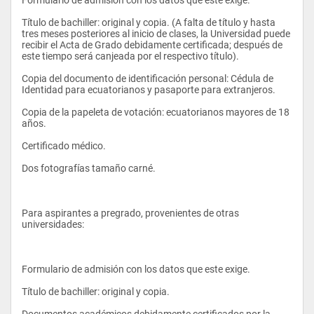
Relaciones Públicas y Comunicación Organizacional
Título de bachiller: original y copia. (A falta de título y hasta 
tres meses posteriores al inicio de clases, la Universidad puede 
Dibujo Artístico
recibir el Acta de Grado debidamente certificada; después de 
Todas las actividades productivas y comerciales están 
este tiempo será canjeada por el respectivo título). 
Teorías de la Comunicación
atravesadas por la comunicación y de manera esencial, por el 
periodismo como orientador de la opinión pública nacional e 
Copia del documento de identificación personal: Cédula de 
Historia del Periodismo          
internacional. Esto implica que el tratamiento y los estudios en 
Identidad para ecuatorianos y pasaporte para extranjeros. 
comunicación periodística sean una de las prioridades a ser 
Cultura Física II  
atendida por la universidad, mediante el desarrollo de esta 
Copia de la papeleta de votación: ecuatorianos mayores de 18 
carrera, para dar una respuesta académica a este amplio 
años. 
English II
campo interdisciplinario.
Certificado médico. 
TERCER SEMESTRE
Dos fotografías tamaño carné. 
MATERIA
Medios de Comunicación      
En este contexto, la sociedad ecuatoriana, paulatinamente, 
está rompiendo la práctica tradicional del “oficio periodístico” e 
Para aspirantes a pregrado, provenientes de otras 
Sociología de la Comunicación   
integrando a profesionales con formación académica. Sin 
universidades: 
embargo, hay que destacar la necesidad de que el periodismo 
Comunicación Corporativa      
salga de esa práctica repetitiva y desarrolle su naturaleza 
informativa e investigativa en un marco de rigurosidad 
Dibujo Técnico
académica. 
Formulario de admisión con los datos que este exige. 
Semiótica General
Título de bachiller: original y copia. 
Economía
Documentos académicos debidamente certificados por la 