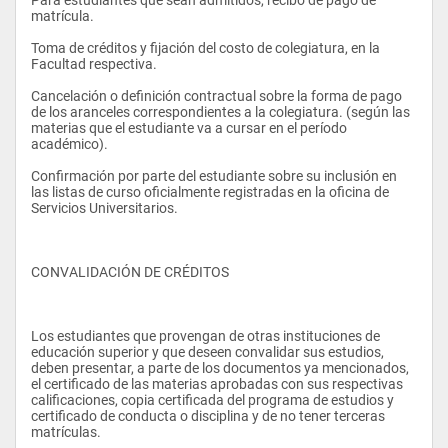
matrícula. 
Planificación de Medios
Toma de créditos y fijación del costo de colegiatura, en la 
Comportamiento del Consumidor
Facultad respectiva. 
Fotografía Aplicada
Por las razones anotadas anteriormente, la Universidad 
Cancelación o definición contractual sobre la forma de pago 
Internacional del Ecuador consideró necesaria la creación de 
de los aranceles correspondientes a la colegiatura. (según las 
Diseño Digital I
la carrera de Comunicación Social con Mención en Periodismo.
materias que el estudiante va a cursar en el período 
académico). 
Antropología Cultural
Confirmación por parte del estudiante sobre su inclusión en 
Investigación de Mercados   
OBJETIVO DE LA CARRERA
las listas de curso oficialmente registradas en la oficina de 
Servicios Universitarios. 
Oratoria
English V            
Formar periodistas profesionales preparados(as) para crear 
empresas de comunicación y el eficiente desempeño en la 
CONVALIDACIÓN DE CRÉDITOS 
SEXTO SEMESTRE
prensa, la radio, la televisión, las nuevas tecnologías de la 
comunicación, las agencias informativas y los gabinetes de 
MATERIA
comunicación de empresas e instituciones. 
Los estudiantes que provengan de otras instituciones de 
Producción de Radio
educación superior y que deseen convalidar sus estudios, 
deben presentar, a parte de los documentos ya mencionados,   
Producción de Televisión      
el certificado de las materias aprobadas con sus respectivas 
calificaciones, copia certificada del programa de estudios y 
Procesos Gráficos         
El(la) periodista de la Universidad Internacional del Ecuador es 
certificado de conducta o disciplina y de no tener terceras 
un(a) profesional innovador(a), culto(a), preparado(a) para 
matrículas. 
Diseño Digital II
investigar, planificar la comunicación social y asumir el 