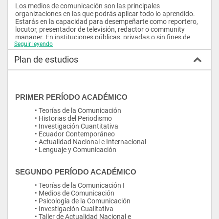
Los medios de comunicación son las principales 
organizaciones en las que podrás aplicar todo lo aprendido. 
Estarás en la capacidad para desempeñarte como reportero, 
locutor, presentador de televisión, redactor o community 
manager. En instituciones públicas, privadas o sin fines de 
Seguir leyendo
lucro tus conocimientos serán de vital importancia a la hora de 
levantar información, analizarla o brindar asesoría. Además, 
Plan de estudios
tus habilidades y destrezas te permitirán generar nuevos 
productos comunicacionales cubriendo las necesidades de 
información requeridas por la sociedad.
PRIMER PERÍODO ACADÉMICO
• Teorías de la Comunicación
• Historias del Periodismo
• Investigación Cuantitativa
• Ecuador Contemporáneo
• Actualidad Nacional e Internacional
• Lenguaje y Comunicación
SEGUNDO PERÍODO ACADÉMICO
• Teorías de la Comunicación I
• Medios de Comunicación
• Psicología de la Comunicación
• Investigación Cualitativa
• Taller de Actualidad Nacional e