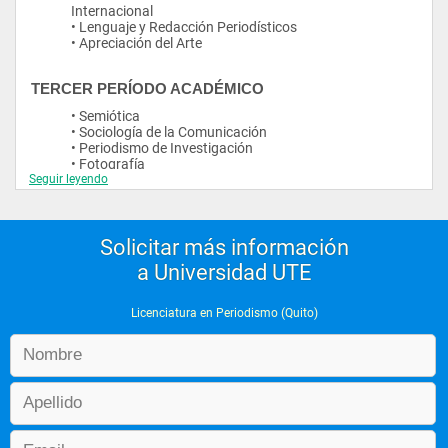
Internacional
• Lenguaje y Redacción Periodísticos
• Apreciación del Arte
TERCER PERÍODO ACADÉMICO
• Semiótica
• Sociología de la Comunicación
• Periodismo de Investigación
• Fotografía
Seguir leyendo
• Lenguaje Audiovisual
• Edición Gráfica
CUARTO PERÍODO ACADÉMICO
Solicitar más información
a Universidad UTE
• Análisis del Discurso
• Géneros Periodísticos
• Periodismo Científico
Licenciatura en Periodismo (Quito)
• Taller de Medios Impresos
• Radio
QUINTO PERÍODO ACADÉMICO
• Opinión Pública
• Periodismo Político
• Taller de Periodismo Cultural