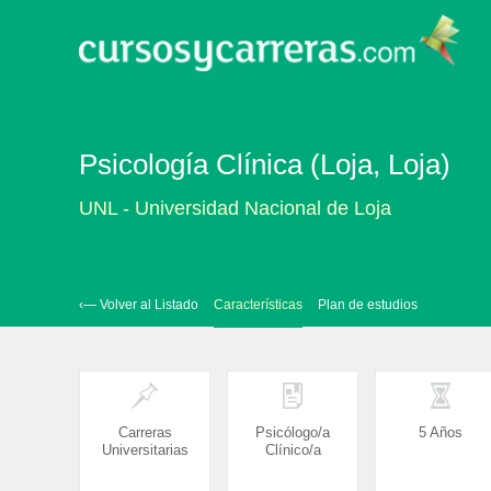
Psicología Clínica (Loja, Loja)
UNL - Universidad Nacional de Loja
‹— Volver al Listado
Características
Plan de estudios
Carreras
Psicólogo/a
5 Años
Universitarias
Clínico/a