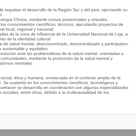
e impulsar el desarrollo de la Región Sur y del país; ejerciendo su
l.
ología Clínica, mediante cursos presenciales y virtuales.
e los conocimientos científicos, técnicos, ejecutando proyectos de
vel local, regional y nacional.
des de la zona de influencia de la Universidad Nacional de Loja, a
ento de la identidad cultural.
ma de salud mental, desconcentrado, descentralizado y participativo.
 sustentable y equitativo.
e solución ante las problemáticas de la salud mental, orientadas a
 y comunidades, mediante la promoción de la salud mental y
astornos mentales.
 social, ética y humana, enmarcada en el contexto amplio de la
. Se sustenta en los conocimientos científicos, tecnológicos y
 quehacer se desarrolla en coordinación con algunas especialidades
 sociales, entre otras, debido a la multicausalidad de los
 enfoque integral, mediante la promoción de la salud mental, la
erapéutica: evaluación, diagnóstico y tratamiento no farmacológico,
, en los ámbitos individual, familiar y comunitario, consecuencia de
, causadas por el incremento de la complejidad de la vida moderna,
ica o trastornos mentales o del comportamiento.