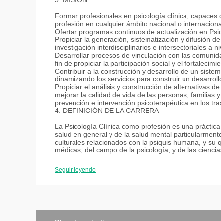
3. MISIÓN
Formar profesionales en psicología clínica, capaces d
profesión en cualquier ámbito nacional o internaciona
Ofertar programas continuos de actualización en Psic
Propiciar la generación, sistematización y difusión d
investigación interdisciplinarios e intersectoriales a ni
Desarrollar procesos de vinculación con las comunida
fin de propiciar la participación social y el fortalecimi
Contribuir a la construcción y desarrollo de un siste
dinamizando los servicios para construir un desarrollo
Propiciar el análisis y construcción de alternativas d
mejorar la calidad de vida de las personas, familias
prevención e intervención psicoterapéutica en los tr
4. DEFINICIÓN DE LA CARRERA
La Psicología Clínica como profesión es una práctica
salud en general y de la salud mental particularmente
culturales relacionados con la psiquis humana, y su
médicas, del campo de la psicología, y de las ciencias
problemas que trata.
Seguir leyendo
Su hacer es la salud psicológica del ser humano, con
prevención de los trastornos y la intervención psicot
para contribuir a resolver la problemática psicológica
la exposición a situaciones extremadamente difíciles
la cual podría desembocar en una diversidad sindróm