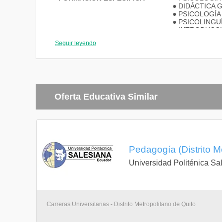
● DIDÁCTICA 
● PSICOLOGÍA
● PSICOLINGU
● INTRODUCCI
● PLANIFICAC
Seguir leyendo
● ORGANIZACI
● FILOSOFÍA 
● PSICOLOGÍA
LA REHABILIT
● PSICOPATO
● EDUCACIÓN 
● MODELOS D
Oferta Educativa Similar
PERSONAL Y F
● PEDAGOGÍA 
APLICADA A L
● PSICOPATO
● PSICOLOGÍA
Y DEL ANCIAN
Pedagogía (Distrito M
● EVALUACIÓN
Universidad Politénica Sa
FORMACION
● INFORMÁTIC
COMPLEMENTARIA
● FUNDAMENT
● PSICOLOGÍA
● NUEVAS TE
Carreras Universitarias - Distrito Metropolitano de Quito
● DESARROLLO
● EDUCACIÓN
● ENTORNO ED