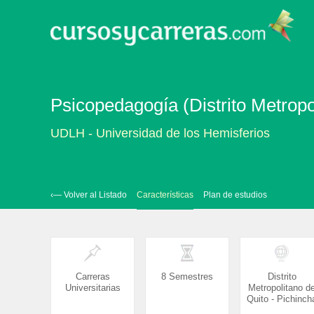
Psicopedagogía (Distrito Metropo
UDLH - Universidad de los Hemisferios
‹— Volver al Listado
Características
Plan de estudios
Carreras
8 Semestres
Distrito
Universitarias
Metropolitano d
Quito - Pichinch