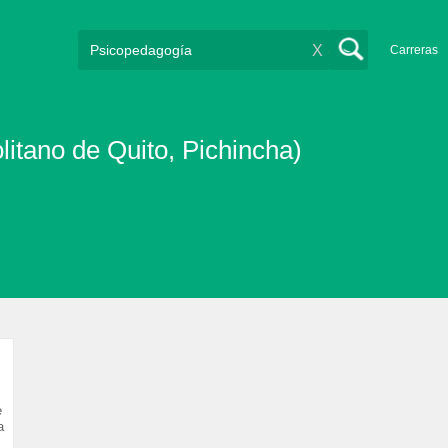
X
Carreras
litano de Quito, Pichincha)
e
a