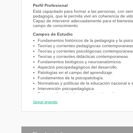
Perfil Profesional
Está capacitado para formar a las personas, con senti
pedagogía, que le permita vivir en coherencia de vid
Capaz de intervenir adecuadamente para el bienestar
campo de conocimiento.
Campos de Estudio
Fundamentos históricos de la pedagogía y la psico
Teorías y corrientes pedagígocas contemporaneas
Teorías y corrientes psicológicoas contemporanea
Teorías y corrientes didácticas contemporaneas.
Fundamentos biológicos y neuroanatómicos.
Aspectos psicopedagógicos del desarrollo.
Patologías en el campo del aprendizaje.
Fundamentos de la psicopatología.
Normativas y políticas de la educación nacional e i
Intervención psicopedagógica.
Psicometría aplicada a la psicopedagogía.
Modelos educativos.
Seguir leyendo
Atención a la vulnerabilidad.