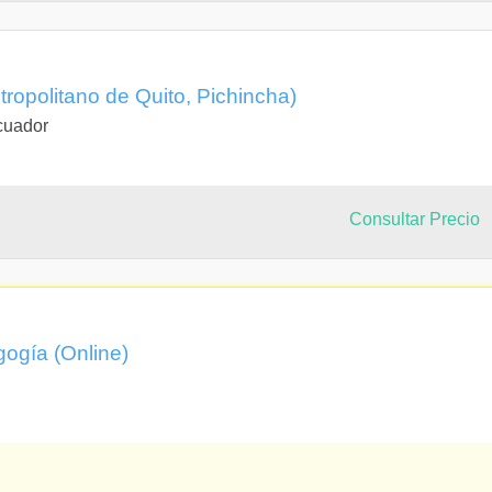
TURA 1
TURA 2
etropolitano de Quito, Pichincha)
cuador
 LABORALES
DE SERVICIO COMUNITARIO
 PROFESIONALES
Consultar Precio
gogía (Online)