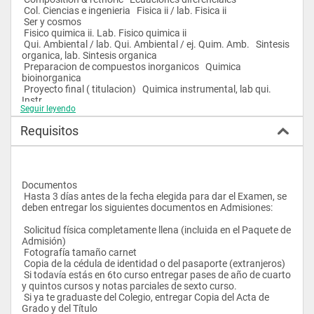
 Col. Ciencias e ingenieria   Fisica ii / lab. Fisica ii 
 Ser y cosmos
 Fisico quimica ii. Lab. Fisico quimica ii 
 Qui. Ambiental / lab. Qui. Ambiental / ej. Quim. Amb.   Sintesis 
organica, lab. Sintesis organica 
 Preparacion de compuestos inorganicos   Quimica 
bioinorganica 
 Proyecto final ( titulacion)   Quimica instrumental, lab qui. 
Instr. 
Seguir leyendo
 Prin. Administracion / emprendedores   Proyecto final ( 
titulacion) 
Requisitos
 Humanidades   Ciencias sociales
 Quimica computacional / lab. Qui. Computacional   Qui. De 
prod. Nat. / lab. Quim prod. Nat. 
 Resonancia magnetica nuclear / lab. Rmn   Cinetica quimica 
 Proyecto final ( titulacion)   Proyecto final ( titulacion) 
Documentos 
 Ciencias sociales   Electiva libre 
 Hasta 3 días antes de la fecha elegida para dar el Examen, se 
 Electiva libre   Electiva libre 
deben entregar los siguientes documentos en Admisiones: 
 Solicitud física completamente llena (incluida en el Paquete de 
 Materias electivas  
Admisión) 
 Analisis organico funcional   
 Fotografía tamaño carnet 
 Estructura de compuestos organicos   
 Copia de la cédula de identidad o del pasaporte (extranjeros) 
 Quimica cuantica   
 Si todavía estás en 6to curso entregar pases de año de cuarto 
 Tecnologia del petroleo    
y quintos cursos y notas parciales de sexto curso. 
 Polimeros y plasticos 
 Si ya te graduaste del Colegio, entregar Copia del Acta de 
 Catalisis quimica 
Grado y del Título 
 Quimica de superficies y coloideoquimica 