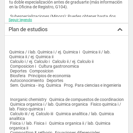
tu doble especialización antes de graduarte (más información 
en la Oficina de Registro, G104). 
 Subespecializaciones (Minors): Puedes obtener hasta dos 
Seguir leyendo
subespecializaciones, completando entre 15 y 21 créditos en 
cada una, según los requisitos específicos de cada colegio. 
Plan de estudios
 En la naturaleza existen unos cien elementos químicos con 
características específicas. Estos elementos químicos al 
unirse entre ellos forman grupos de átomos llamados 
moléculas con características propias. Existen sobre los ocho 
Quimica / i lab. Quimica i / ej. Quimica i   Quimica ii / lab. 
millones de moléculas, unas naturales otras hechas por el 
Quimica ii / ej. Quimica ii 
hombre. Los responsables de la síntesis, extracción, 
 Calculo i / ej. Calculo i   Calculo ii / ej. Calculo ii 
caracterización de las propiedades y producción de estos 
 Composicion i   Cultura gastronomica 
millones de compuestos son químicos e ingenieros químicos.
 Deportes   Composicion 
 La USFQ ofrece como programa de pregrado las carreras 
 Biosfera   Principios de economia 
Química e Ingeniería Química. La primera tiene una duración 
 Autoconocimiento   Deportes 
de cuatro años y se obtiene la licenciatura en química y la 
 Sem. Quimica - ing. Quimica   Prog. Para ciencias e ingenieria 
segunda cinco años y se obtiene el título de Ingeniero Químico. 
Para las dos carreras se debe realizar un proyecto de 
investigación.
 Inorganic chemistry   Quimica de compuestos de coordinacion 
 Quimica organica i / lab. Quimica organica   Fisico quimica i / 
lab. Fisico quimica i 
 Calculo iii / ej. Calculo iii   Quimica analitica / lab. Quimica 
analitica 
 Fisica i / lab. Fisica i   Quimica organica ii / lab. Quimica 
organica ii 
 Composition & rethoric   Ecuaciones diferenciales 