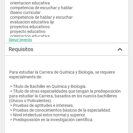
 > Planifica acciones técnicas y determina estrategias.  
 orientacion educativa
 competencia de escuchar y hablar 
 diseno curricular
 competencia de hablar y escuchar
 evaluacion educativa iip
 proyectos educativos
 proyecto educativo
 Campo y Mercado Ocupacional   
 orientacion educativa
Seguir leyendo
 diseno curricular
 psicologia del adolescente
 Educación formal:
Requisitos
 diseno y metodo de investigacion
 > En todos los niveles del sistema educativo público y privado, 
 practica docente
sean estos en educación básica, bachillerato y superior.
 contemporary pedagogy
 tecnologia educativa
 Educación informal:
 tecnologia educativa
 > Centro de Salud.
Para estudiar la Carrera de Química y Biología, se requiere 
 general didactics
 > Organizaciones no gubernamentales.
especialmente de:
 evaluacion educativa
 > Comunidad.
 infopedagogia ict 
 > Empresas privadas y públicas.
 > Título de Bachiller en Química y Biología.
 identidad cultural ecuatoriana
 > Instituciones educativas.
 > Título de otras especialidades que tengan la predisposición 
 evaluacion educativa
 > Microempresas.
para estudiar la Carrera, basados en los nuevos bachilleres 
 classroom management 
(Únicos o Polivalentes).
 evaluacion educativa
 Metodología de estudio:
 > Pruebas de aptitudes e intereses.
 practica docente
 > Se aplica métodos, técnicas y estrategias activas.
 > Pruebas de conocimientos básicos de la especialidad.
 practica docente
 > Que sea de innovación pedagógica e interactuante.
 > Nivel intelectual entre normal y superior.
 cooperative learning
 > Que sea de calidad y de pertenencia de la educación.
 > Predisposición en la investigación científica.
 statistics
 > Que sea crítico, participativo, reflexivo, planificador, 
 legislacion organizacion y administracion educativa
comunicador e integral de procesos.
 matematica i