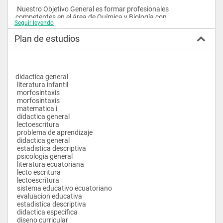
 Nuestro Objetivo General es formar profesionales 
competentes en el área de Química y Biología con 
Seguir leyendo
conocimientos y orientación para la salud, capaces de 
encontrar soluciones a los problemas educativos y sociales.
Plan de estudios
 Como objetivos específicos: 
 Formar docentes con bastos conocimientos 
psicopedagógicos. 
didactica general
 literatura infantil
 morfosintaxis
 morfosintaxis
 Preparar docentes con amplios conocimientos en Química y 
 matematica i
Biología, con destrezas en el manejo de laboratorios. 
 didactica general
 Involucrar a los estudiantes a la microempresa. 
 lectoescritura
 Educar a los estudiantes en el área de salud. 
 problema de aprendizaje
 Perfil de Formación Social y Profesional   
 didactica general
 estadistica descriptiva
 psicologia general
 > Docente de nivel medio y universitario.
 literatura ecuatoriana
 > Supervisor de Educación.
 lecto escritura
 > Orientador Educativo.
 lectoescritura
 > Auxiliar de Laboratorio de Química y Biología.
 sistema educativo ecuatoriano
 > Emprendedores de Microempresas.
 evaluacion educativa
 > Educador comunitario en Salud.
 estadistica descriptiva
 > Participa y ejecuta en la elaboración de proyectos.
 didactica especifica
 > Maneja y elabora módulos educativos.
 diseno curricular