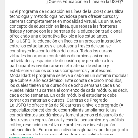
					¿Qué es Educación en Línea en la USFQ?
Es el programa de Educación en Línea de la USFQ que utiliza 
tecnología y metodología novedosa para ofrecer cursos y 
carreras completamente en modalidad virtual. Es un nuevo 
concepto de educación en línea, que rebasa las fronteras 
físicas y rompe con las barreras de la educación tradicional, 
ofreciendo una alternativa flexible a los estudiantes.   
En la USFQ,  la educación en línea es un proceso interactivo 
entre los estudiantes y el profesor a través del cual se 
construyen los contenidos del curso. Todos los cursos 
virtuales incorporan contenidos dinámicos, así como 
actividades y espacios de discusión que permiten a los 
participantes involucrarse en el material de estudio y 
establecer vínculos con sus compañeros y profesores.  
Modalidad: El programa se lleva a cabo en un sistema modular 
que cubre el año académico. Éste consta de cinco módulos, 
los cuales tienen una duración de ocho semanas cada uno. 
Puedes iniciar tu carrera al comienzo de cada módulo, es decir, 
cada ocho semanas. En cada módulo el estudiante debe 
tomar dos materias o cursos. Carreras de Pregrado 
La USFQ te ofrece más de 50 carreras a nivel de pregrado (= 
especializaciones) donde desarrollarás ampliamente tus 
conocimientos académicos y fomentaremos el desarrollo de 
destrezas en expresión oral y escrita, pensamiento y análisis 
crítico, resolución creativa de problemas e investigación 
independiente. Formamos individuos globales, por lo que junto 
a los cursos de tu carrera obtendrás una sólida base en 