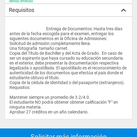
Seguir leyendo
cultura general y artes a través de cursos de Colegio General, 
cursos optativos o de subespecialización. 
Requisitos
Colegio Académico y Especialización: Al ingresar a la USFQ, 
debes indicar el Colegio Académico al que deseas pertenecer. 
Al principio del segundo año debes declarar tu carrera (= 
					Entrega de Documentos: Hasta tres días 
especialización) con tu tutor durante la semana de registro. 
antes de la fecha escogida para el examen, entregar los 
Puedes cambiar tu colegio o especialización en la oficina del 
siguientes documentos en la Oficina de Admisiones: 
Registrador. Recuerda que un cambio de especialización 
Solicitud de admisión completamente llena. 
puede representar un mayor número de cursos y, en ciertas 
Una fotografía  tamaño carnet. 
carreras, un costo adicional. 
Copia del Título de Bachiller y del Acta de Grado.  En caso de 
ser un aspirante que haya cursado su educación secundaria 
Doble Especialización: Puedes optar por una combinación de 
en el exterior, debe presentar la documentación respectiva 
hasta dos carreras. Para esto debes obtener la autorización 
legalizada o apostillada. El apostillado es el reconocimiento de 
de los decanos respectivos, notificar al Registrador y anunciar 
autenticidad de los documentos que efectúa el país donde el 
tu doble especialización antes de graduarte (más información 
estudiante obtuvo el título.
en la Oficina de Registro, G104). 
Copia de la cédula de identidad o del pasaporte (extranjeros).
Requisitos: 
Subespecializaciones (Minors): Puedes obtener hasta dos 
subespecializaciones, completando entre 15 y 21 créditos en 
Mantener siempre un promedio de 3.2/4.0. 
cada una, según los requisitos específicos de cada colegio. 
El estudiante NO podrá obtener obtener calificación "F" en 
ninguna materia. 
Objetivos
Aprobar 27 créditos en un año calendario.                
Dado que en todo trabajo existe el elemento humano, la 
Sicología puede aplicarse a diferentes áreas laborales. El 
estudiante de Sicología de la USFQ entiende el 
comportamiento humano desde perspectivas sociales, 
Solicitar más información