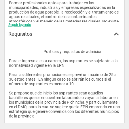
Formar profesionales aptos para trabajar en las 
municipalidades, industrias y empresas especializadas en la 
producción de agua potable, la recolección y el tratamiento de 
aguas residuales, el control de los contaminantes 
atmosféricos y el manejo de las materias residuales. No existe 
Seguir leyendo
personal técnico, adecuadamente preparado para operar las 
plantas potabilizadoras, medir la cantidad y calidad de aguas 
Requisitos
naturales, tratadas o residuales; operar los equipos de 
muestreo del aire; optimizar la recolección de desechos; 
participar en la gestión de los vertederos sanitarios; manejar 
las futuras plantas potabilizadoras; manejar los sistemas de 
					Políticas y requisitos de admisión 
tratamiento de aguas industriales; y por último, participar en la 
formación de la población de Quito y en general de las áreas 
Para el ingreso a esta carrera, los aspirantes se sujetarán a la 
urbanas y rurales en materia de higiene y protección del medio 
normatividad vigente en la EPN. 
ambiente. 
Para las diferentes promociones se prevé un máximo de 25 a 
Perfil Profesional 
30 estudiantes.  En ningún caso se abrirán los cursos si el 
número de aspirantes es menor a 10. 
Asegurar la condición de los procedimientos del tratamiento 
del agua potable. 
Se propone que de inicio los aspirantes sean aquellos 
bachilleres que se encuentren laborando o vayan a laborar en 
Asegurar la cantidad y calidad de agua. 
los municipios de la provincia de Pichincha, y particularmente 
en el DMQ, para lo cual se sugiere que la EPN emprenda en una 
Asegurar la conduccción y el tratamiento de las aguas 
estrategia que genere convenios con los diferentes municipios 
residuales y servidas 
de la provincia                
Asegurar la recolección, transporte y disposición de los 
residuos sólidos 